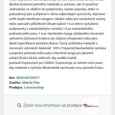
dlouhá životnost jemného materiálu a vyšívání.Jak to používat:
Jednoduše se oblékni do podprsenky, nastav popruhy, obleč si
podvazkový pás a připevni k němu odpovídající punčochy. Nakonec
outfit doplň otevřeným tangem. Ideální volba pro romantické večery
nebo speciální příležitosti.Obsah balení:1 kus lehce vyztužené
podprsenky s nastavitelnými ramínky.1 kus nastavitelného
podvazkového pásu.1 kus otevřeného tanga zdobeného červeným
vyšíváním.Exkluzivní krabice pro stylové skladování nebo jako
dárek.Specifikace produktu:Barva: Černý průhledný materiál s
červeným vyšíváním.Materiál: 100% Polyamid.Nastavitelné ramínka
a popruhy podvazkového pásu.Otevřené tanga pro pikantní
vzhled.Široká škála velikostí, aby sedělo každé
postavě.Doporučení pro čištění: Doporučuje se šetrné ruční praní,
aby materiál a vyšívání dlouhodobě zachovaly svou původní krásu.
Ean:
4024144125517
Značka:
Abierta Fina
Prodejce:
Lovesexshop
Zjistit více informací od prodejce