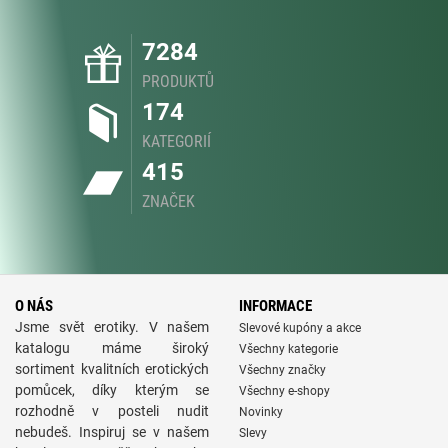
7284
PRODUKTŮ
174
KATEGORIÍ
415
ZNAČEK
O NÁS
INFORMACE
Jsme svět erotiky. V našem
Slevové kupóny a akce
katalogu máme široký
Všechny kategorie
sortiment kvalitních erotických
Všechny značky
pomůcek, díky kterým se
Všechny e-shopy
rozhodně v posteli nudit
Novinky
nebudeš. Inspiruj se v našem
Slevy