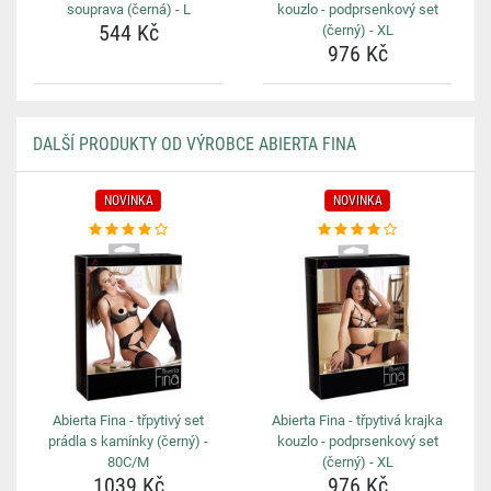
souprava (černá) - L
kouzlo - podprsenkový set
544 Kč
(černý) - XL
976 Kč
DALŠÍ PRODUKTY OD VÝROBCE ABIERTA FINA
NOVINKA
NOVINKA
Abierta Fina - třpytivý set
Abierta Fina - třpytivá krajka
prádla s kamínky (černý) -
kouzlo - podprsenkový set
80C/M
(černý) - XL
1039 Kč
976 Kč