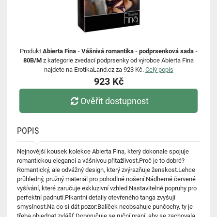
Produkt
Abierta Fina - Vášnivá romantika - podprsenková sada -
80B/M
z kategorie zvedací podprsenky od výrobce Abierta Fina
najdete na ErotikaLand.cz za 923 Kč.
Celý popis
923 Kč
Ověřit dostupnost
POPIS
Nejnovější kousek kolekce Abierta Fina, který dokonale spojuje
romantickou eleganci a vášnivou přitažlivost.Proč je to dobré?
Romantický, ale odvážný design, který zvýrazňuje ženskost.Lehce
průhledný, pružný materiál pro pohodlné nošení.Nádherné červené
vyšívání, které zaručuje exkluzivní vzhled.Nastavitelné popruhy pro
perfektní padnutí.Pikantní detaily otevřeného tanga zvyšují
smyslnost.Na co si dát pozor:Balíček neobsahuje punčochy, ty je
třeba objednat zvlášť.Doporučuje se ruční praní, aby se zachovala