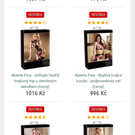
NOVINKA
NOVINKA
Abierta Fina - oslňující lesklý
Abierta Fina - třpytivá krajka
krajkový top s otevřeným
kouzlo - podprsenkový set
dekoltem (černý)
(černý)
1016 Kč
996 Kč
NOVINKA
NOVINKA