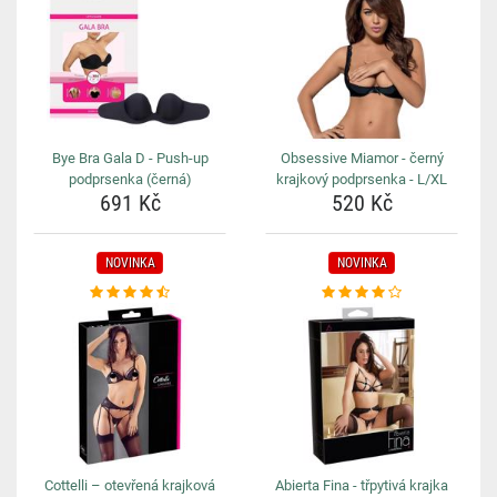
Bye Bra Gala D - Push-up
Obsessive Miamor - černý
podprsenka (černá)
krajkový podprsenka - L/XL
691 Kč
520 Kč
NOVINKA
NOVINKA
Cottelli – otevřená krajková
Abierta Fina - třpytivá krajka