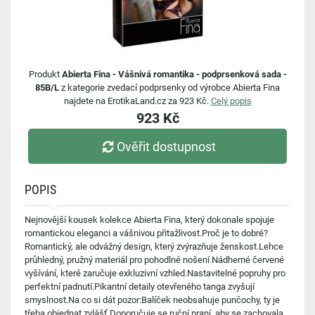
Produkt
Abierta Fina - Vášnivá romantika - podprsenková sada -
85B/L
z kategorie zvedací podprsenky od výrobce Abierta Fina
najdete na ErotikaLand.cz za 923 Kč.
Celý popis
923 Kč
Ověřit dostupnost
POPIS
Nejnovější kousek kolekce Abierta Fina, který dokonale spojuje
romantickou eleganci a vášnivou přitažlivost.Proč je to dobré?
Romantický, ale odvážný design, který zvýrazňuje ženskost.Lehce
průhledný, pružný materiál pro pohodlné nošení.Nádherné červené
vyšívání, které zaručuje exkluzivní vzhled.Nastavitelné popruhy pro
perfektní padnutí.Pikantní detaily otevřeného tanga zvyšují
smyslnost.Na co si dát pozor:Balíček neobsahuje punčochy, ty je
třeba objednat zvlášť.Doporučuje se ruční praní, aby se zachovala