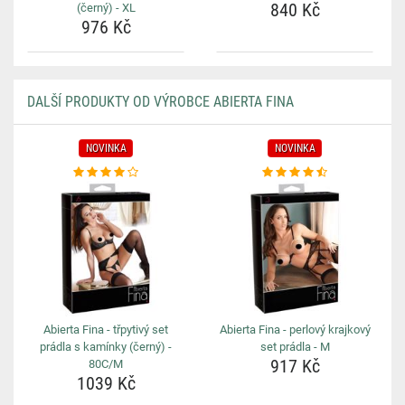
840 Kč
(černý) - XL
976 Kč
DALŠÍ PRODUKTY OD VÝROBCE ABIERTA FINA
NOVINKA
NOVINKA
Abierta Fina - třpytivý set
Abierta Fina - perlový krajkový
prádla s kamínky (černý) -
set prádla - M
917 Kč
80C/M
1039 Kč