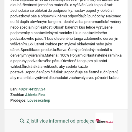
dlouhá životnost jemného materiálu a vyšívání.Jak to používat:
Jednoduše se oblékni do podprsenky, nastav popruhy, obleč si
podvazkový pás a připevni k němu odpovídající punčochy. Nakonec
outfit doplň otevřeným tangem. Ideální volba pro romantické večery
nebo speciální příležitosti.Obsah balení:1 kus lehce vyztužené
podprsenky s nastavitelnými ramínky.1 kus nastavitelného
podvazkového pásu.1 kus otevřeného tanga zdobeného červeným
vyšíváním.Exkluzivní krabice pro stylové skladování nebo jako
dárek.Specifikace produktu:Barva: Černý průhledný materiál s
červeným vyšíváním.Materiál: 100% Polyamid.Nastavitelné ramínka
a popruhy podvazkového pásu.Otevřené tanga pro pikantní
vzhled.Široká škála velikostí, aby sedělo každé
postavě.Doporučení pro čištění: Doporučuje se šetrné ruční praní,
aby materiál a vyšívání dlouhodobě zachovaly svou původní krásu.
Ean:
4024144125524
Značka:
Abierta Fina
Prodejce:
Lovesexshop
Zjistit více informací od prodejce