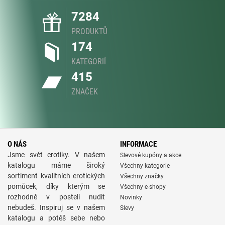
7284
PRODUKTŮ
174
KATEGORIÍ
415
ZNAČEK
O NÁS
INFORMACE
Jsme svět erotiky. V našem
Slevové kupóny a akce
katalogu máme široký
Všechny kategorie
sortiment kvalitních erotických
Všechny značky
pomůcek, díky kterým se
Všechny e-shopy
rozhodně v posteli nudit
Novinky
nebudeš. Inspiruj se v našem
Slevy
katalogu a potěš sebe nebo