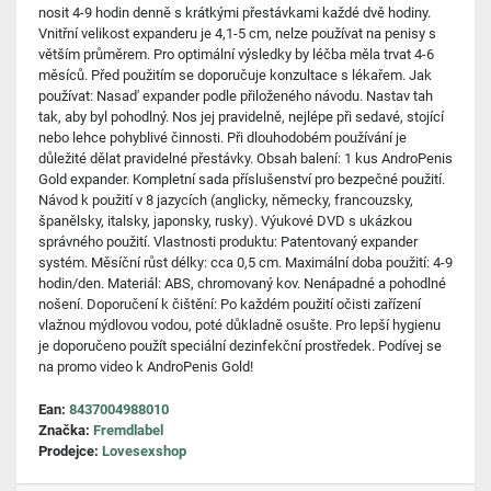
nosit 4-9 hodin denně s krátkými přestávkami každé dvě hodiny.
Vnitřní velikost expanderu je 4,1-5 cm, nelze používat na penisy s
větším průměrem. Pro optimální výsledky by léčba měla trvat 4-6
měsíců. Před použitím se doporučuje konzultace s lékařem. Jak
používat: Nasad' expander podle přiloženého návodu. Nastav tah
tak, aby byl pohodlný. Nos jej pravidelně, nejlépe při sedavé, stojící
nebo lehce pohyblivé činnosti. Při dlouhodobém používání je
důležité dělat pravidelné přestávky. Obsah balení: 1 kus AndroPenis
Gold expander. Kompletní sada příslušenství pro bezpečné použití.
Návod k použití v 8 jazycích (anglicky, německy, francouzsky,
španělsky, italsky, japonsky, rusky). Výukové DVD s ukázkou
správného použití. Vlastnosti produktu: Patentovaný expander
systém. Měsíční růst délky: cca 0,5 cm. Maximální doba použití: 4-9
hodin/den. Materiál: ABS, chromovaný kov. Nenápadné a pohodlné
nošení. Doporučení k čištění: Po každém použití očisti zařízení
vlažnou mýdlovou vodou, poté důkladně osušte. Pro lepší hygienu
je doporučeno použít speciální dezinfekční prostředek. Podívej se
na promo video k AndroPenis Gold!
Ean:
8437004988010
Značka:
Fremdlabel
Prodejce:
Lovesexshop