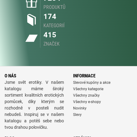
PRODUKTŮ
174
KATEGORIÍ
415
ZNAČEK
O NÁS
INFORMACE
Jsme svět erotiky. V našem
Slevové kupóny a akce
katalogu máme široký
Všechny kategorie
sortiment kvalitních erotických
Všechny značky
pomůcek, díky kterým se
Všechny e-shopy
rozhodně v posteli nudit
Novinky
nebudeš. Inspiruj se v našem
Slevy
katalogu a potěš sebe nebo
tvou drahou polovičku.