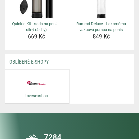
Quickie Kit - sada na penis -
Ramrod Deluxe - tlakoměrná
silný (4 díly)
vakuová pumpa na penis
669 Kč
849 Kč
OBLÍBENÉ E-SHOPY
Lovesexshop
7284