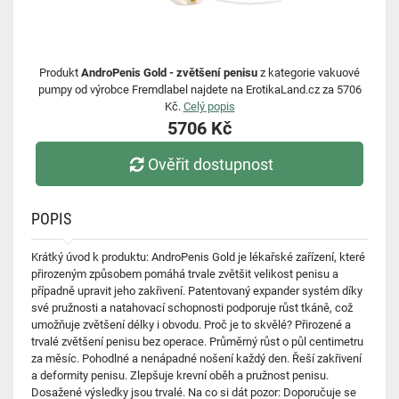
Produkt
AndroPenis Gold - zvětšení penisu
z kategorie vakuové
pumpy od výrobce Fremdlabel najdete na ErotikaLand.cz za 5706
Kč.
Celý popis
5706 Kč
Ověřit dostupnost
POPIS
Krátký úvod k produktu: AndroPenis Gold je lékařské zařízení, které
přirozeným způsobem pomáhá trvale zvětšit velikost penisu a
případně upravit jeho zakřivení. Patentovaný expander systém díky
své pružnosti a natahovací schopnosti podporuje růst tkáně, což
umožňuje zvětšení délky i obvodu. Proč je to skvělé? Přirozené a
trvalé zvětšení penisu bez operace. Průměrný růst o půl centimetru
za měsíc. Pohodlné a nenápadné nošení každý den. Řeší zakřivení
a deformity penisu. Zlepšuje krevní oběh a pružnost penisu.
Dosažené výsledky jsou trvalé. Na co si dát pozor: Doporučuje se