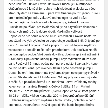
nebo únikům. Funkce Swivel Bellows: Umožňuje 360stupňové
otáčení nebo šikmé držení, abys mohl sledovat výsledky ze všech
stran. Systém se zámkem Super Flow: Snadné použití jednou rukou
pro maximální pohodlí. Vakuová technologie na vodní bázi:
Bezpečnější než tradiční vzduchové pumpy, šetrné k tkáním.
Pravidelné používání pro trvalé výsledky: Za 6 týdnů lze dosáhnout
výrazných změn. Co je dobré vědět: Maximální velikost:
Doporučeno pro penis o délce 18-23 cm v klidu. Pravidelnost: Pro
dosažení trvalých výsledků se doporučuje používat 3-5krát týdně po
dobu 15 minut. Hygiena: Před a po použití vyčisti teplou, mýdlovou
vodou nebo speciálním čisticím prostředkem. Jak používat Naplň
pumpu teplou vodou. Vlož penis do válce, dbej na správné utěsnění
u základny. Opakovaně stlačuj pumpu, abys vytvořil vakuum a cítil
sání. Používej 15 minut, občas pumpuj pro udržení vakua. Na konci
použití stiskni ventil pro uvolnění tlaku a poté odstraníš pumpu.
Obsah balení 1 kus Bathmate Hydromax9 penisové pumpy Návod k
použití Vlastnosti produktu Materiál: Odolný polykarbonátový válec
a měkká, k pokožce šetrná TPE manžeta Barva: Průhledný modrý
válec, černá manžeta Rozměry: Celková délka: 34 cm Vnitřní
hloubka: 26 cm Vnitřní průměr: 5,6 cm Doporučená velikost penisu:
18-23 cm délka v klidu Kapacita: 200 ml Doporučení pro čištění:
Důkladně umyj jemným mýdlem a teplou vodou, opláchni a nech
oschnout. Doporučeno: Použití speciálního čisticího prostředku