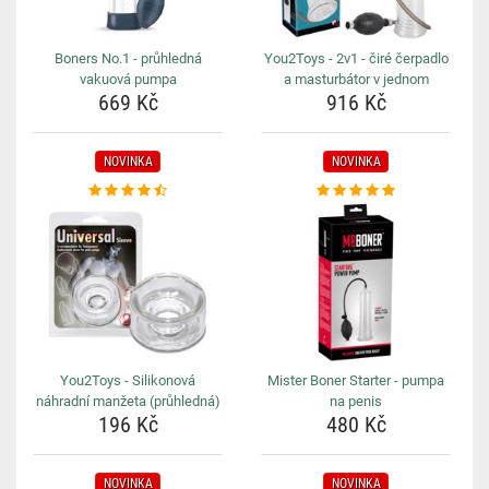
Boners No.1 - průhledná
You2Toys - 2v1 - čiré čerpadlo
vakuová pumpa
a masturbátor v jednom
669 Kč
916 Kč
NOVINKA
NOVINKA
You2Toys - Silikonová
Mister Boner Starter - pumpa
náhradní manžeta (průhledná)
na penis
196 Kč
480 Kč
NOVINKA
NOVINKA