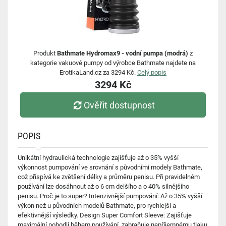
Produkt
Bathmate Hydromax9 - vodní pumpa (modrá)
z
kategorie vakuové pumpy od výrobce Bathmate najdete na
ErotikaLand.cz za 3294 Kč.
Celý popis
3294 Kč
Ověřit dostupnost
POPIS
Unikátní hydraulická technologie zajišťuje až o 35% vyšší
výkonnost pumpování ve srovnání s původními modely Bathmate,
což přispívá ke zvětšení délky a průměru penisu. Při pravidelném
používání lze dosáhnout až o 6 cm delšího a o 40% silnějšího
penisu. Proč je to super? Intenzivnější pumpování: Až o 35% vyšší
výkon než u původních modelů Bathmate, pro rychlejší a
efektivnější výsledky. Design Super Comfort Sleeve: Zajišťuje
maximální pohodlí během používání, zabraňuje nepříjemnému tlaku