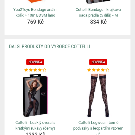
You2Toys Bondage anální
Cottelli Bondage - krajková
kolík + 10m BDSM lano
sada prádla (5 dílů) - M
769 Kč
834 Kč
DALŠÍ PRODUKTY OD VÝROBCE COTTELLI
NOVINKA
NOVINKA
Cottelli - Lesklý overal s
Cottelli Legwear - černé
krátkými rukávy (černý)
podvazky s leopardím vzorem
1232 Kč
- 5