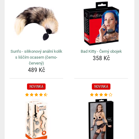
Sunfo - silikonový anální kolík
Bad Kitty - Černý obojek
358 Kč
s liščím ocasem (černo-
červený)
489 Kč
NOVINKA
NOVINKA