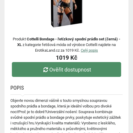
Produkt
Cottelli Bondage - řetízkový spodní prádlo set (černá) -
XL
z kategorie fetišová móda od výrobce Cottelli najdete na
ErotikaLand.cz za 1019 Kč.
Celý popis
1019 Kč
Ověřit dostupnost
POPIS
Objevte novou dimenzi vášně s touto smyslnou soupravou
spodního prádla a bondage, která je ideální volbou pro divoké
noci!Proč je to dobré?Univerzální nošení: Souprava kombinuje
svůdné spodní prádlo a bondage prvky, poskytuje estetický zážitek
i vzrušující hru.Vynikající kvalita materiálů: Vyrobeno z lesklého,
měkkého a pružného materiálu s průsvitnými, květinovými