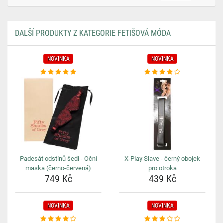
DALŠÍ PRODUKTY Z KATEGORIE FETIŠOVÁ MÓDA
NOVINKA
NOVINKA
Padesát odstínů šedi - Oční
X-Play Slave - černý obojek
maska (černo-červená)
pro otroka
749 Kč
439 Kč
NOVINKA
NOVINKA