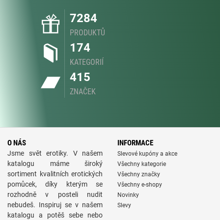
7284
PRODUKTŮ
174
KATEGORIÍ
415
ZNAČEK
O NÁS
INFORMACE
Jsme svět erotiky. V našem
Slevové kupóny a akce
katalogu máme široký
Všechny kategorie
sortiment kvalitních erotických
Všechny značky
pomůcek, díky kterým se
Všechny e-shopy
rozhodně v posteli nudit
Novinky
nebudeš. Inspiruj se v našem
Slevy
katalogu a potěš sebe nebo