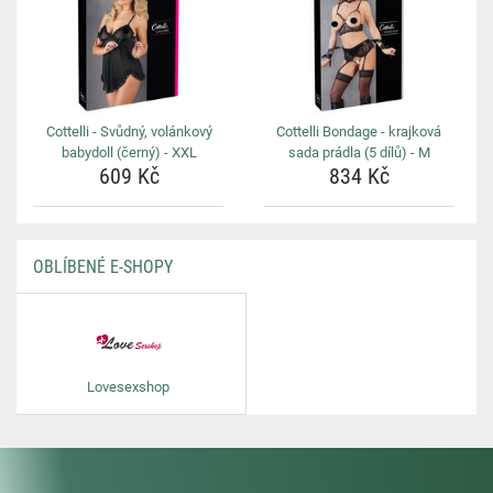
Cottelli - Svůdný, volánkový
Cottelli Bondage - krajková
babydoll (černý) - XXL
sada prádla (5 dílů) - M
609 Kč
834 Kč
OBLÍBENÉ E-SHOPY
Lovesexshop