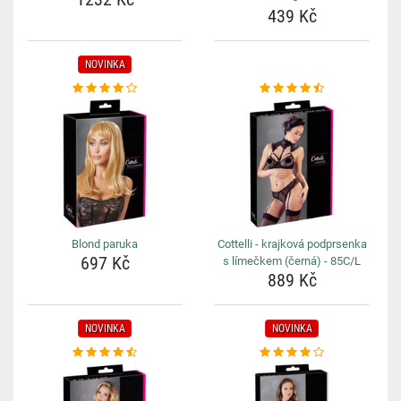
439 Kč
NOVINKA
Blond paruka
Cottelli - krajková podprsenka
697 Kč
s límečkem (černá) - 85C/L
889 Kč
NOVINKA
NOVINKA