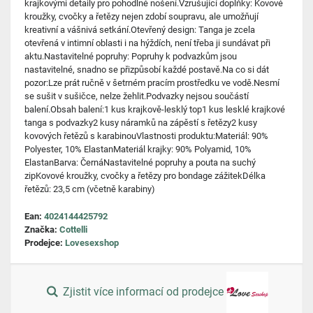
krajkovými detaily pro pohodlné nošení.Vzrušující doplňky: Kovové
kroužky, cvočky a řetězy nejen zdobí soupravu, ale umožňují
kreativní a vášnivá setkání.Otevřený design: Tanga je zcela
otevřená v intimní oblasti i na hýždích, není třeba ji sundávat při
aktu.Nastavitelné popruhy: Popruhy k podvazkům jsou
nastavitelné, snadno se přizpůsobí každé postavě.Na co si dát
pozor:Lze prát ručně v šetrném pracím prostředku ve vodě.Nesmí
se sušit v sušičce, nelze žehlit.Podvazky nejsou součástí
balení.Obsah balení:1 kus krajkově-lesklý top1 kus lesklé krajkové
tanga s podvazky2 kusy náramků na zápěstí s řetězy2 kusy
kovových řetězů s karabinouVlastnosti produktu:Materiál: 90%
Polyester, 10% ElastanMateriál krajky: 90% Polyamid, 10%
ElastanBarva: ČernáNastavitelné popruhy a pouta na suchý
zipKovové kroužky, cvočky a řetězy pro bondage zážitekDélka
řetězů: 23,5 cm (včetně karabiny)
Ean:
4024144425792
Značka:
Cottelli
Prodejce:
Lovesexshop
Zjistit více informací od prodejce