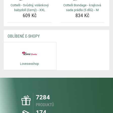
Cottelli - Svůdný, volánkový
Cottelli Bondage - krajková
babydoll (černý) - XXL
sada prádla (5 dílů) - M
609 Kč
834 Kč
OBLÍBENÉ E-SHOPY
Lovesexshop
7284
PRODUKTŮ
174