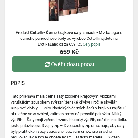
Produkt
Cottelli - Černé krajkové šaty s mašlí - M
z kategorie
dámské punčochové body od výrobce Cottelli najdete na
ErotikaLand.cz za 659 Kč.
Celý popis
659 Kč
Ověřit dostupnost
POPIS
Tato přiléhavá malá černá šaty zdobené krajkovými vložkami
vzrušujícím způsobem zvýrazní ženské křivky! Proč je skvělá?
Krajkové vložky – Boky klasických černých šatů s krajkou zajišťují
skutečně sexy vzhled, zatímco smyslně prosvítá pokožka. Nízký
výstřih – Šaty mají vpředu i vzadu hluboký výstřih, což činí nositelku
ještě přitažlivější. Dvojitý zip – Dvoucestný zip umožňuje, aby šaty
byly praktické i sexy současně, což vám umožňuje snadno
regulovat, jak a kdy je chcete nosit. Elastický materiál – Složení