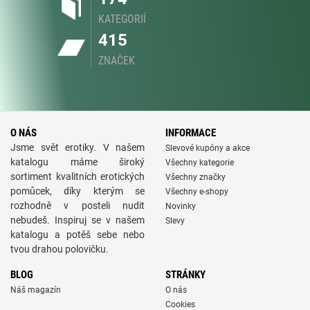
KATEGORIÍ
415
ZNAČEK
O NÁS
INFORMACE
Jsme svět erotiky. V našem
Slevové kupóny a akce
katalogu máme široký
Všechny kategorie
sortiment kvalitních erotických
Všechny značky
pomůcek, díky kterým se
Všechny e-shopy
rozhodně v posteli nudit
Novinky
nebudeš. Inspiruj se v našem
Slevy
katalogu a potěš sebe nebo
tvou drahou polovičku.
BLOG
STRÁNKY
Náš magazín
O nás
Cookies