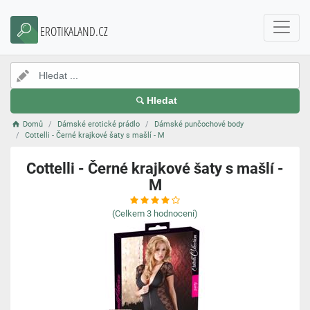
EROTIKALAND.CZ
Hledat
Domů
Dámské erotické prádlo
Dámské punčochové body
Cottelli - Černé krajkové šaty s mašlí - M
Cottelli - Černé krajkové šaty s mašlí -
M
(Celkem
3
hodnocení)