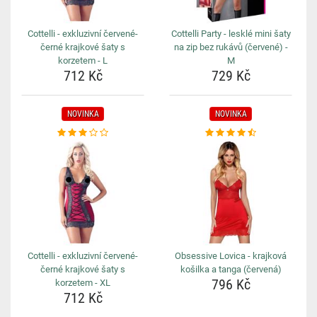
Cottelli - exkluzivní červené-
Cottelli Party - lesklé mini šaty
černé krajkové šaty s
na zip bez rukávů (červené) -
korzetem - L
M
712 Kč
729 Kč
NOVINKA
NOVINKA
Cottelli - exkluzivní červené-
Obsessive Lovica - krajková
černé krajkové šaty s
košilka a tanga (červená)
796 Kč
korzetem - XL
712 Kč