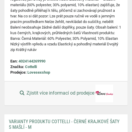
materiálu (60% polyester, 30% polyamid, 10% elastan) zajišťuje, že
šaty pohodlně přiléhají k tělu, přičemž si zachovávají pružnost a
tvar. Na co si dát pozor: Lze prát pouze ručně ve vodě s jemným
pracím prostředkem Nelze žehlit, nevkládat do sušičky, nebělit
Balení neobsahuje žádné další doplňky, pouze šaty. Obsah balení: 1
kus černých, krajkových, průhledných šatů Vlastnosti produktu:
Barva: Černá Materiál: 60% Polyester, 30% Polyamid, 10% Elastan
Nízký výstřih vpředu a vzadu Elastický a pohodlný materiál Dvojitý
zip Krátký rukáv
Ean:
4024144269990
Značka:
Cottelli
Prodejce:
Lovesexshop
Zjistit více informací od prodejce
VARIANTY PRODUKTU COTTELLI - ČERNÉ KRAJKOVÉ ŠATY
S MAŠLÍ - M