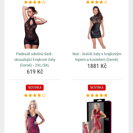
Padesát odstínů šedi -
Noir - lesklé šaty s krajkovým
okouzlující krajkové šaty
topem a korzetem (černé)
1881 Kč
(černé) - 2XL/3XL
619 Kč
NOVINKA
NOVINKA