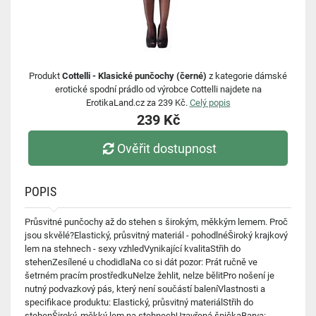
Produkt
Cottelli - Klasické punčochy (černé)
z kategorie dámské
erotické spodní prádlo od výrobce Cottelli najdete na
ErotikaLand.cz za 239 Kč.
Celý popis
239 Kč
Ověřit dostupnost
POPIS
Průsvitné punčochy až do stehen s širokým, měkkým lemem. Proč
jsou skvělé?Elastický, průsvitný materiál - pohodlnéŠiroký krajkový
lem na stehnech - sexy vzhledVynikající kvalitaStřih do
stehenZesílené u chodidlaNa co si dát pozor: Prát ručně ve
šetrném pracím prostředkuNelze žehlit, nelze bělitPro nošení je
nutný podvazkový pás, který není součástí baleníVlastnosti a
specifikace produktu: Elastický, průsvitný materiálStřih do
stehenŠiroký, měkký lem na stehnechUzavřená špičkaBarva: