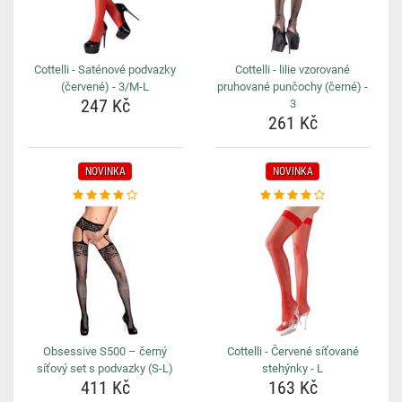
Cottelli - Saténové podvazky
Cottelli - lilie vzorované
(červené) - 3/M-L
pruhované punčochy (černé) -
247 Kč
3
261 Kč
NOVINKA
NOVINKA
Obsessive S500 – černý
Cottelli - Červené síťované
síťový set s podvazky (S-L)
stehýnky - L
411 Kč
163 Kč