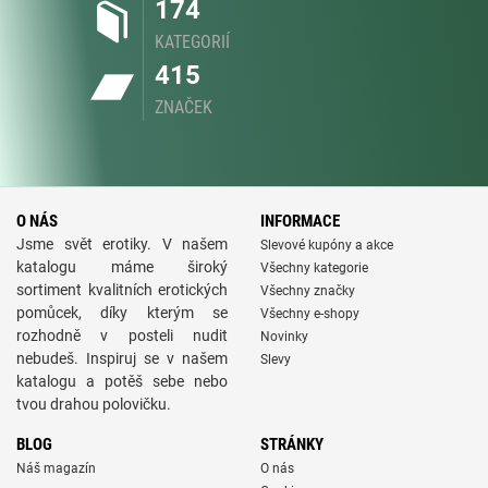
174
KATEGORIÍ
415
ZNAČEK
O NÁS
INFORMACE
Jsme svět erotiky. V našem
Slevové kupóny a akce
katalogu máme široký
Všechny kategorie
sortiment kvalitních erotických
Všechny značky
pomůcek, díky kterým se
Všechny e-shopy
rozhodně v posteli nudit
Novinky
nebudeš. Inspiruj se v našem
Slevy
katalogu a potěš sebe nebo
tvou drahou polovičku.
BLOG
STRÁNKY
Náš magazín
O nás