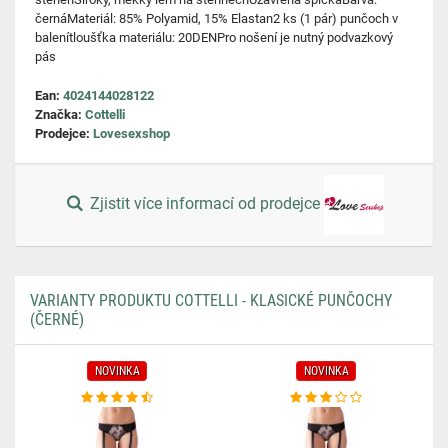
černáMateriál: 85% Polyamid, 15% Elastan2 ks (1 pár) punčoch v
balenítloušťka materiálu: 20DENPro nošení je nutný podvazkový
pás
Ean:
4024144028122
Značka:
Cottelli
Prodejce:
Lovesexshop
Zjistit více informací od prodejce
VARIANTY PRODUKTU COTTELLI - KLASICKÉ PUNČOCHY
(ČERNÉ)
NOVINKA
NOVINKA