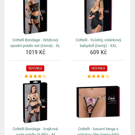
Cottelli Bondage - řetízkový
Cottelli - Svůdný, volánkový
spodní prádlo set (černá) - XL
babydoll (černý) - XXL
1019 Kč
609 Kč
NOVINKA
NOVINKA
Cottelli Bondage - krajková
Cottelli - luxusní tanga s
sada prádla (5 dílů) - M
výšivkou lilie (černo-bílá)