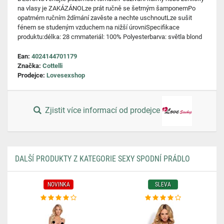
na vlasy je ZAKÁZÁNOLze prát ručně se šetrným šamponemPo
opatrném ručním ždímání zavěste a nechte uschnoutLze sušit
fénem se studeným vzduchem na nižší úrovniSpecifikace
produktu:délka: 28 cmmateriál: 100% Polyesterbarva: světla blond
Ean:
4024144701179
Značka:
Cottelli
Prodejce:
Lovesexshop
Zjistit více informací od prodejce
DALŠÍ PRODUKTY Z KATEGORIE SEXY SPODNÍ PRÁDLO
NOVINKA
SLEVA