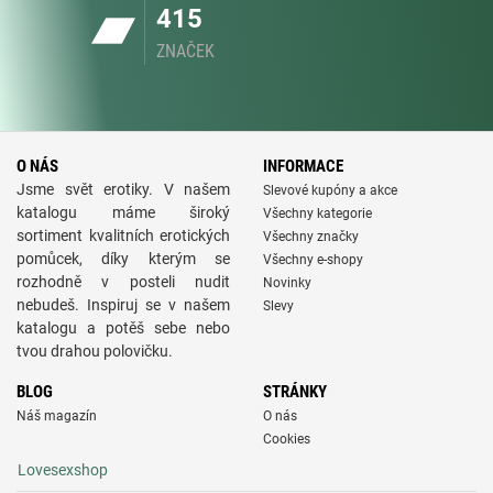
415
ZNAČEK
O NÁS
INFORMACE
Jsme svět erotiky. V našem
Slevové kupóny a akce
katalogu máme široký
Všechny kategorie
sortiment kvalitních erotických
Všechny značky
pomůcek, díky kterým se
Všechny e-shopy
rozhodně v posteli nudit
Novinky
nebudeš. Inspiruj se v našem
Slevy
katalogu a potěš sebe nebo
tvou drahou polovičku.
BLOG
STRÁNKY
Náš magazín
O nás
Cookies
Lovesexshop