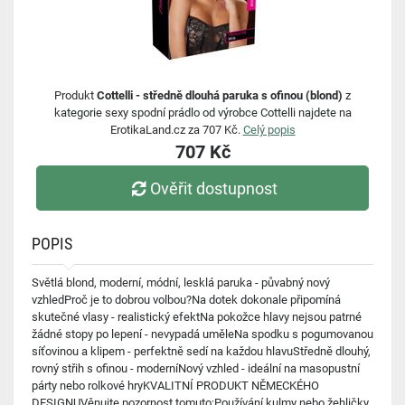
Produkt
Cottelli - středně dlouhá paruka s ofinou (blond)
z
kategorie sexy spodní prádlo od výrobce Cottelli najdete na
ErotikaLand.cz za 707 Kč.
Celý popis
707 Kč
Ověřit dostupnost
POPIS
Světlá blond, moderní, módní, lesklá paruka - půvabný nový
vzhledProč je to dobrou volbou?Na dotek dokonale připomíná
skutečné vlasy - realistický efektNa pokožce hlavy nejsou patrné
žádné stopy po lepení - nevypadá uměleNa spodku s pogumovanou
síťovinou a klipem - perfektně sedí na každou hlavuStředně dlouhý,
rovný střih s ofinou - moderníNový vzhled - ideální na masopustní
párty nebo rolkové hryKVALITNÍ PRODUKT NĚMECKÉHO
DESIGNUVěnujte pozornost tomuto:Používání kulmy nebo žehličky