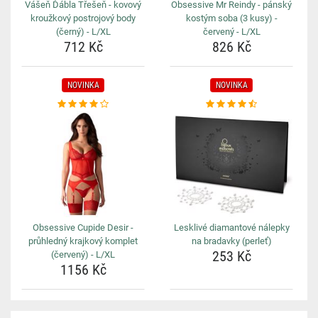
Vášeň Ďábla Třešeň - kovový
Obsessive Mr Reindy - pánský
kroužkový postrojový body
kostým soba (3 kusy) -
(černý) - L/XL
červený - L/XL
712 Kč
826 Kč
NOVINKA
NOVINKA
Obsessive Cupide Desir -
Lesklivé diamantové nálepky
průhledný krajkový komplet
na bradavky (perleť)
253 Kč
(červený) - L/XL
1156 Kč