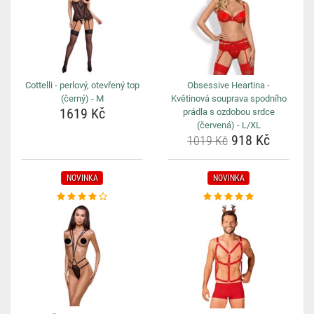
Cottelli - perlový, otevřený top
Obsessive Heartina -
(černý) - M
Květinová souprava spodního
1619 Kč
prádla s ozdobou srdce
(červená) - L/XL
918 Kč
1019 Kč
NOVINKA
NOVINKA