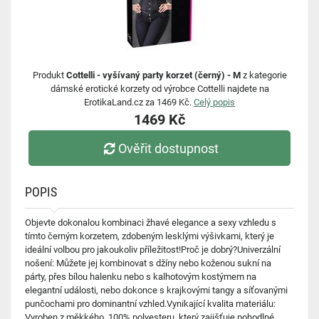
Produkt
Cottelli - vyšívaný party korzet (černý) - M
z kategorie
dámské erotické korzety od výrobce Cottelli najdete na
ErotikaLand.cz za 1469 Kč.
Celý popis
1469 Kč
Ověřit dostupnost
POPIS
Objevte dokonalou kombinaci žhavé elegance a sexy vzhledu s
tímto černým korzetem, zdobeným lesklými výšivkami, který je
ideální volbou pro jakoukoliv příležitost!Proč je dobrý?Univerzální
nošení: Můžete jej kombinovat s džíny nebo koženou sukní na
párty, přes bílou halenku nebo s kalhotovým kostýmem na
elegantní události, nebo dokonce s krajkovými tangy a síťovanými
punčochami pro dominantní vzhled.Vynikající kvalita materiálu:
Vyroben z měkkého, 100% polyesteru, který zajišťuje pohodlné