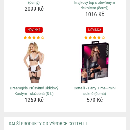
(černý)
krajkový top s otevřeným
2099 Kč
dekoltem (černý)
1016 Kč
NOVINKA
NOVINKA
Dreamgirls Průsvitný Úklidový
Cottelli - Party Time - mini
Kostým - služebná (S-L)
sukně (černá)
1269 Kč
579 Kč
DALŠÍ PRODUKTY OD VÝROBCE COTTELLI