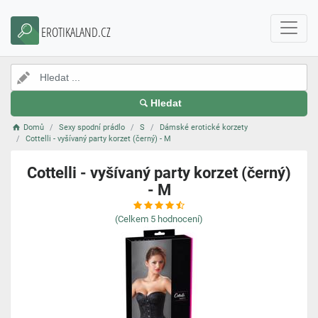
EROTIKALAND.CZ
Hledat
Domů
Sexy spodní prádlo
S
Dámské erotické korzety
Cottelli - vyšívaný party korzet (černý) - M
Cottelli - vyšívaný party korzet (černý)
- M
(Celkem
5
hodnocení)