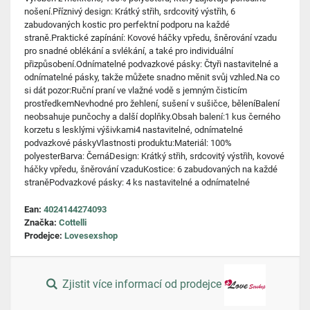
nošení.Příznivý design: Krátký střih, srdcovitý výstřih, 6
zabudovaných kostic pro perfektní podporu na každé
straně.Praktické zapínání: Kovové háčky vpředu, šněrování vzadu
pro snadné oblékání a svlékání, a také pro individuální
přizpůsobení.Odnímatelné podvazkové pásky: Čtyři nastavitelné a
odnímatelné pásky, takže můžete snadno měnit svůj vzhled.Na co
si dát pozor:Ruční praní ve vlažné vodě s jemným čisticím
prostředkemNevhodné pro žehlení, sušení v sušičce, běleníBalení
neobsahuje punčochy a další doplňky.Obsah balení:1 kus černého
korzetu s lesklými výšivkami4 nastavitelné, odnímatelné
podvazkové páskyVlastnosti produktu:Materiál: 100%
polyesterBarva: ČernáDesign: Krátký střih, srdcovitý výstřih, kovové
háčky vpředu, šněrování vzaduKostice: 6 zabudovaných na každé
straněPodvazkové pásky: 4 ks nastavitelné a odnímatelné
Ean:
4024144274093
Značka:
Cottelli
Prodejce:
Lovesexshop
Zjistit více informací od prodejce