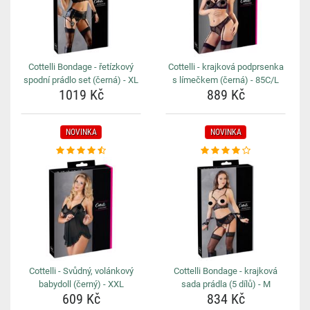
Cottelli Bondage - řetízkový
Cottelli - krajková podprsenka
spodní prádlo set (černá) - XL
s límečkem (černá) - 85C/L
1019 Kč
889 Kč
NOVINKA
NOVINKA
Cottelli - Svůdný, volánkový
Cottelli Bondage - krajková
babydoll (černý) - XXL
sada prádla (5 dílů) - M
609 Kč
834 Kč