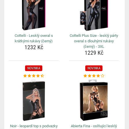
Cottelli - Lesklý overal s
Cottelli Plus Size - lesklý párty
krátkými rukávy (černý)
overal s dlouhými rukávy
1232 Kč
(černý) - 3XL
1229 Kč
NOVINKA
NOVINKA
Noir - leopardí top s podvazky
Abierta Fina - oslňující lesklý