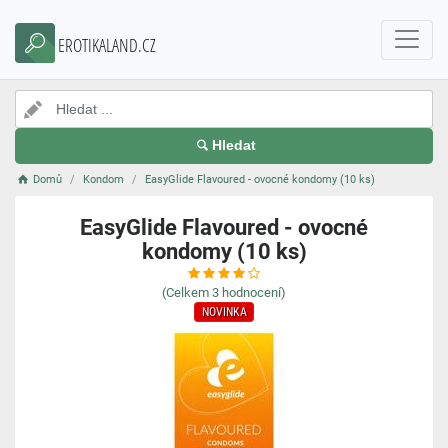
EROTIKALAND.CZ
Hledat
Domů
Kondom
EasyGlide Flavoured - ovocné kondomy (10 ks)
EasyGlide Flavoured - ovocné
kondomy (10 ks)
(Celkem
3
hodnocení)
NOVINKA