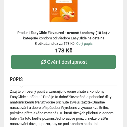
Produkt
EasyGlide Flavoured - ovocné kondomy (10 ks)
z
kategorie kondom od výrobce EasyGlide najdete na
ErotikaLand.cz za 173 Kč.
Celý popis
173 Kč
Ověřit dostupnost
POPIS
Zažijte přirozený pocit a vzrušující ovocné chutě s kondomy
EasyGlide s příchutí! Proč je to dobré?Bezpečné a pohodlné díky
anatomickému tvaruOvocné příchutě zvyšují zážitekSnadné
nasazování a dobré přizpůsobeníVyrobeno z vysoce kvalitního,
pokožce přátelského materiálu10 kusů různých příchutí v jednom
baleníNa toto buďte pozorní:Jednorázové použití, nelze prátPři
nasazování dávejte pozor, aby se pod kondom nedostal