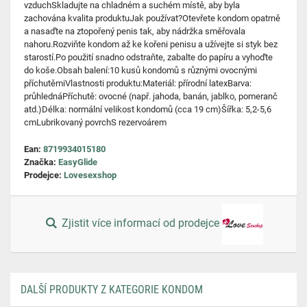
vzduchSkladujte na chladném a suchém místě, aby byla
zachována kvalita produktuJak používat?Otevřete kondom opatrně
a nasaďte na ztopořený penis tak, aby nádržka směřovala
nahoru.Rozviňte kondom až ke kořeni penisu a užívejte si styk bez
starostí.Po použití snadno odstraňte, zabalte do papíru a vyhoďte
do koše.Obsah balení:10 kusů kondomů s různými ovocnými
příchutěmiVlastnosti produktu:Materiál: přírodní latexBarva:
průhlednáPříchutě: ovocné (např. jahoda, banán, jablko, pomeranč
atd.)Délka: normální velikost kondomů (cca 19 cm)Šířka: 5,2-5,6
cmLubrikovaný povrchS rezervoárem
Ean:
8719934015180
Značka:
EasyGlide
Prodejce:
Lovesexshop
Zjistit více informací od prodejce
DALŠÍ PRODUKTY Z KATEGORIE KONDOM