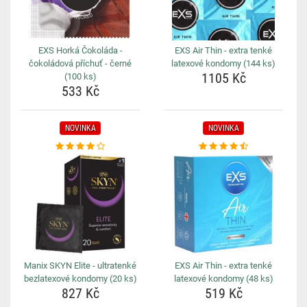
EXS Horká Čokoláda -
EXS Air Thin - extra tenké
čokoládová příchuť - černé
latexové kondomy (144 ks)
1105 Kč
(100 ks)
533 Kč
NOVINKA
NOVINKA
Manix SKYN Elite - ultratenké
EXS Air Thin - extra tenké
bezlatexové kondomy (20 ks)
latexové kondomy (48 ks)
827 Kč
519 Kč