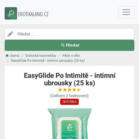
EROTIKALAND.CZ
Hledat
Domů
Erotická kosmetika
Péče o tělo
EasyGlide Po Intimitě - intimní ubrousky (25 ks)
EasyGlide Po Intimitě - intimní
ubrousky (25 ks)
(Celkem
2
hodnocení)
NOVINKA