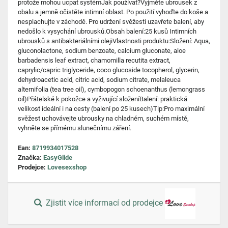
protože mohou ucpat systémJak používat?Vyjměte ubrousek z
obalu a jemně očistěte intimní oblast. Po použití vyhoďte do koše a
nesplachujte v záchodě. Pro udržení svěžesti uzavřete balení, aby
nedošlo k vysychání ubrousků.Obsah balení:25 kusů Intimních
ubrousků s antibakteriálními olejiVlastnosti produktu:Složení: Aqua,
gluconolactone, sodium benzoate, calcium gluconate, aloe
barbadensis leaf extract, chamomilla recutita extract,
caprylic/capric triglyceride, coco glucoside tocopherol, glycerin,
dehydroacetic acid, citric acid, sodium citrate, melaleuca
alternifolia (tea tree oil), cymbopogon schoenanthus (lemongrass
oil)Přátelské k pokožce a vyživující složeníBalení: praktická
velikost ideální i na cesty (balení po 25 kusech)Tip:Pro maximální
svěžest uchovávejte ubrousky na chladném, suchém místě,
vyhněte se přímému slunečnímu záření.
Ean:
8719934017528
Značka:
EasyGlide
Prodejce:
Lovesexshop
Zjistit více informací od prodejce