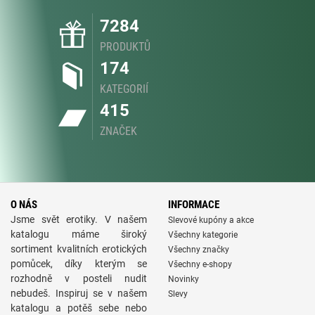
7284
PRODUKTŮ
174
KATEGORIÍ
415
ZNAČEK
O NÁS
INFORMACE
Jsme svět erotiky. V našem
Slevové kupóny a akce
katalogu máme široký
Všechny kategorie
sortiment kvalitních erotických
Všechny značky
pomůcek, díky kterým se
Všechny e-shopy
rozhodně v posteli nudit
Novinky
nebudeš. Inspiruj se v našem
Slevy
katalogu a potěš sebe nebo