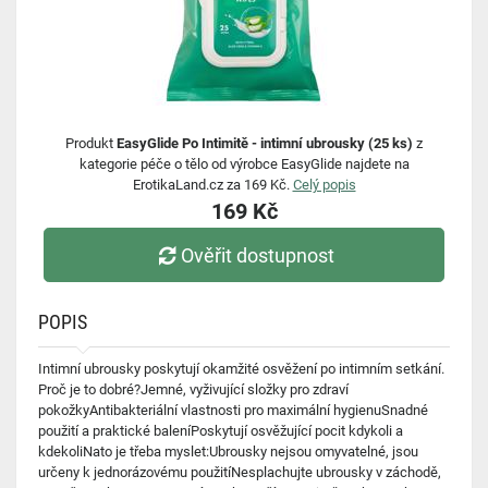
Produkt
EasyGlide Po Intimitě - intimní ubrousky (25 ks)
z
kategorie péče o tělo od výrobce EasyGlide najdete na
ErotikaLand.cz za 169 Kč.
Celý popis
169 Kč
Ověřit dostupnost
POPIS
Intimní ubrousky poskytují okamžité osvěžení po intimním setkání.
Proč je to dobré?Jemné, vyživující složky pro zdraví
pokožkyAntibakteriální vlastnosti pro maximální hygienuSnadné
použití a praktické baleníPoskytují osvěžující pocit kdykoli a
kdekoliNato je třeba myslet:Ubrousky nejsou omyvatelné, jsou
určeny k jednorázovému použitíNesplachujte ubrousky v záchodě,