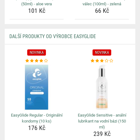
(50ml) - aloe vera
válec (100ml) - zelená
101 Kč
66 Kč
DALŠÍ PRODUKTY OD VÝROBCE EASYGLIDE
NOVINKA
NOVINKA
EasyGlide Regular - Originální
EasyGlide Sensitive - anální
kondomy (10 ks)
lubrikant na vodní bázi (150
176 Kč
ml)
239 Kč