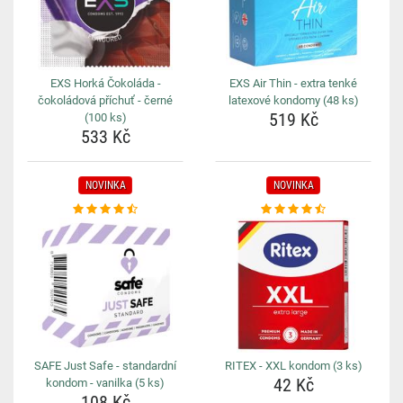
EXS Horká Čokoláda -
EXS Air Thin - extra tenké
čokoládová příchuť - černé
latexové kondomy (48 ks)
519 Kč
(100 ks)
533 Kč
NOVINKA
NOVINKA
SAFE Just Safe - standardní
RITEX - XXL kondom (3 ks)
42 Kč
kondom - vanilka (5 ks)
108 Kč