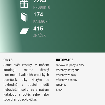
7284
PRODUKTŮ
174
KATEGORIÍ
415
ZNAČEK
O NÁS
INFORMACE
Jsme svět erotiky. V našem
Slevové kupóny a akce
katalogu máme široký
Všechny kategorie
sortiment kvalitních erotických
Všechny značky
pomůcek, díky kterým se
Všechny e-shopy
rozhodně v posteli nudit
Novinky
nebudeš. Inspiruj se v našem
Slevy
katalogu a potěš sebe nebo
tvou drahou polovičku.