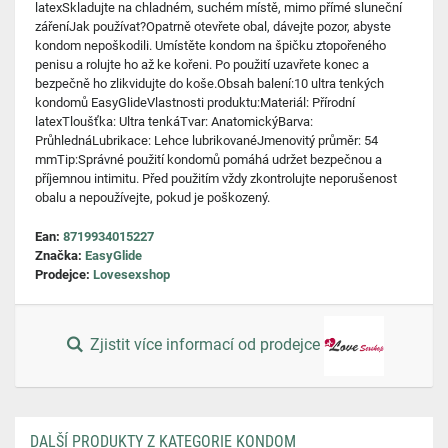
latexSkladujte na chladném, suchém místě, mimo přímé sluneční
zářeníJak používat?Opatrně otevřete obal, dávejte pozor, abyste
kondom nepoškodili. Umístěte kondom na špičku ztopořeného
penisu a rolujte ho až ke kořeni. Po použití uzavřete konec a
bezpečně ho zlikvidujte do koše.Obsah balení:10 ultra tenkých
kondomů EasyGlideVlastnosti produktu:Materiál: Přírodní
latexTloušťka: Ultra tenkáTvar: AnatomickýBarva:
PrůhlednáLubrikace: Lehce lubrikovanéJmenovitý průměr: 54
mmTip:Správné použití kondomů pomáhá udržet bezpečnou a
příjemnou intimitu. Před použitím vždy zkontrolujte neporušenost
obalu a nepoužívejte, pokud je poškozený.
Ean:
8719934015227
Značka:
EasyGlide
Prodejce:
Lovesexshop
Zjistit více informací od prodejce
DALŠÍ PRODUKTY Z KATEGORIE KONDOM