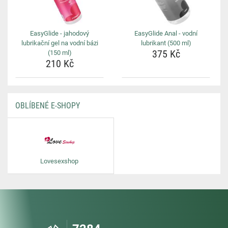
EasyGlide - jahodový
EasyGlide Anal - vodní
lubrikační gel na vodní bázi
lubrikant (500 ml)
375 Kč
(150 ml)
210 Kč
OBLÍBENÉ E-SHOPY
Lovesexshop