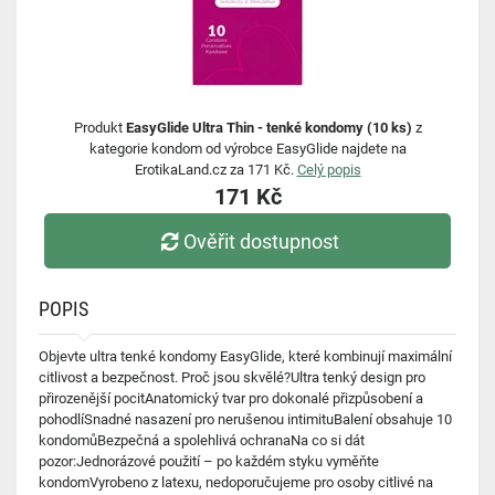
Produkt
EasyGlide Ultra Thin - tenké kondomy (10 ks)
z
kategorie kondom od výrobce EasyGlide najdete na
ErotikaLand.cz za 171 Kč.
Celý popis
171 Kč
Ověřit dostupnost
POPIS
Objevte ultra tenké kondomy EasyGlide, které kombinují maximální
citlivost a bezpečnost. Proč jsou skvělé?Ultra tenký design pro
přirozenější pocitAnatomický tvar pro dokonalé přizpůsobení a
pohodlíSnadné nasazení pro nerušenou intimituBalení obsahuje 10
kondomůBezpečná a spolehlivá ochranaNa co si dát
pozor:Jednorázové použití – po každém styku vyměňte
kondomVyrobeno z latexu, nedoporučujeme pro osoby citlivé na