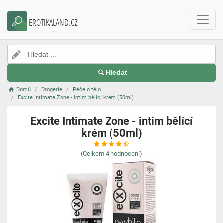
EROTIKALAND.CZ
Hledat
Domů
Drogerie
Péče o tělo
Excite Intimate Zone - intim bělící krém (50ml)
Excite Intimate Zone - intim bělící
krém (50ml)
(Celkem
4
hodnocení)