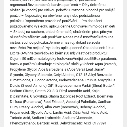
regeneraci.Bez parabenů, barviv a parfémů – Díky šetrnému
složení je vhodný pro citlivou pokožku.Pozor na: Vhodné pro vnější
použití – Nepoužívej na otevřené rány nebo podrážděnou
pokožku.Doporučeno pravidelné používání – Pro dosažení
požadovaného výsledku aplikuj denně.Uchovávej mimo dosah dětí
– Skladuj na suchém, chladném místě, chráněném před přímým
slunečním zářením.Jak používat: Nanes malé množství krému na
čistou, suchou pokožku.Jemně vmasíruj, dokud se zcela
nevstřebá.Pro nejlepší výsledky aplikuj denně.Obsah balení: 1 kus
Excite O-White zesvětlovací krém (50 ml)Vlastnosti produktu:
Objem: 50 mlDermatologicky testovánoVnější použitíBez parabenů,
barviv a parfémůObsahuje ekologické složkySložení: Aqua (Water),
Propylene Glycol, Aloe Barbadensis (Aloe Vera) Leaf Juice*,
Glycerin, Glyceryl Stearate, Cetyl Alcohol, C12-15 Alkyl Benzoate,
Dimethicone, Gluconolactone, Isohexadecane, Prunus Amygdalus
Dulcis (Sweet Almond) Oil*, Butyrospermum Parkii (Shea) Butter*,
Sodium Citrate, Ceteth-20, 3-O-Ethyl Ascorbic Acid, Kojic
Dipalmitate, Glycyrrhiza Glabra (Licorice) Root Extract, Boerhavia
Diffusa (Punarnava) Root Extract*, Ascorbyl Palmitate, Xanthan
Gum, Stearyl Alcohol, Alba Wax (Beeswax), Behenyl Alcohol,
Propanediol, Glycolic Acid, Lactic Acid, Citric Acid, Malic Acid,
Tartaric Acid, Sodium Hydroxide, Sodium Gluconate,
Phenoxyethanol, Benzoic Acid, Dehydroacetic Acid, CI 77891