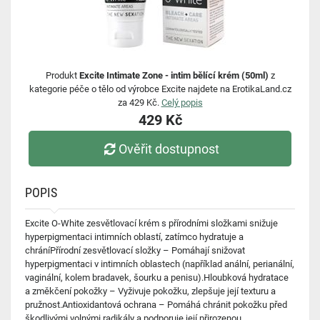
Produkt
Excite Intimate Zone - intim bělící krém (50ml)
z
kategorie péče o tělo od výrobce Excite najdete na ErotikaLand.cz
za 429 Kč.
Celý popis
429 Kč
Ověřit dostupnost
POPIS
Excite O-White zesvětlovací krém s přírodními složkami snižuje
hyperpigmentaci intimních oblastí, zatímco hydratuje a
chráníPřírodní zesvětlovací složky – Pomáhají snižovat
hyperpigmentaci v intimních oblastech (například anální, perianální,
vaginální, kolem bradavek, šourku a penisu).Hloubková hydratace
a změkčení pokožky – Vyživuje pokožku, zlepšuje její texturu a
pružnost.Antioxidantová ochrana – Pomáhá chránit pokožku před
škodlivými volnými radikály a podporuje její přirozenou