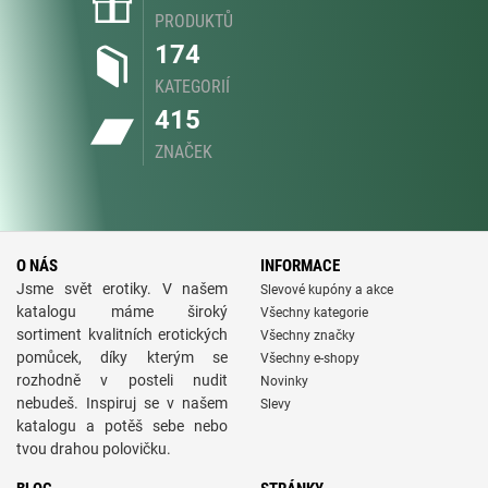
PRODUKTŮ
174
KATEGORIÍ
415
ZNAČEK
O NÁS
INFORMACE
Jsme svět erotiky. V našem
Slevové kupóny a akce
katalogu máme široký
Všechny kategorie
sortiment kvalitních erotických
Všechny značky
pomůcek, díky kterým se
Všechny e-shopy
rozhodně v posteli nudit
Novinky
nebudeš. Inspiruj se v našem
Slevy
katalogu a potěš sebe nebo
tvou drahou polovičku.