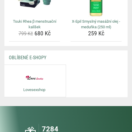
Tsuki Rhea β menstruační
X-Epil Smyslný masážní olej -
kalíšek
meduňka (250 ml)
680 Kč
259 Kč
799 Kč
OBLÍBENÉ E-SHOPY
Lovesexshop
7284