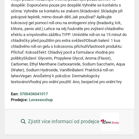
dospělé: Doporučeno pouze pro dospělé.Vyhněte se kontaktu s
očima: Vyhněte se kontaktu se zrakem.Skladování: Skladujte při
pokojové teplotě, mimo dosah dětí.Jak používat? Aplikujte
kokosový gel pomocí roll-onu na erotogenní zóny (bradavky, krk,
klitoris, penis atd.).Lehce na něj foukněte pro zvýšení chladivého
efektu a smyslového zážitku.TIPP: Umístěte roll-on na 15 minut do
chladničky před použitím pro extra svěžest!Obsah balení: 1 kus
chladivého roll-on gelu s kokosovou příchutíVlastnosti produktu:
Příchuť: KokosEfekt: Chladivý pocit a formulace vhodná pro
polibkySložení: Glycerin, Propylene Glycol, Aroma (Flavor),
Carbomer, Ethyl Menthane Carboxamide, Sodium Saccharin, Aqua
(Water), Sodium Hydroxide, VanillinBalení: Praktická roll-on
lahevVegan: AnoŠetrný k pokožce: Dermatologicky
testovánoVhodný pro orální použití: Ano, bezpečné pro orální hry
Ean:
3700436041017
Prodejce:
Lovesexshop
Zjistit více informací od prodejce