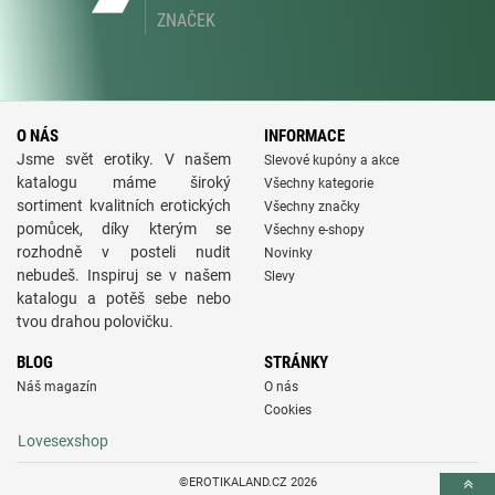
ZNAČEK
O NÁS
INFORMACE
Jsme svět erotiky. V našem
Slevové kupóny a akce
katalogu máme široký
Všechny kategorie
sortiment kvalitních erotických
Všechny značky
pomůcek, díky kterým se
Všechny e-shopy
rozhodně v posteli nudit
Novinky
nebudeš. Inspiruj se v našem
Slevy
katalogu a potěš sebe nebo
tvou drahou polovičku.
BLOG
STRÁNKY
Náš magazín
O nás
Cookies
Lovesexshop
©EROTIKALAND.CZ 2026