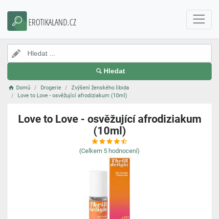
EROTIKALAND.CZ
Hledat
Domů
Drogerie
Zvýšení ženského libida
Love to Love - osvěžující afrodiziakum (10ml)
Love to Love - osvěžující afrodiziakum
(10ml)
(Celkem
5
hodnocení)