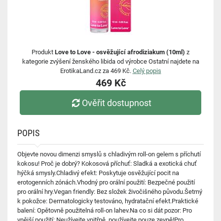
Produkt
Love to Love - osvěžující afrodiziakum (10ml)
z
kategorie zvýšení ženského libida od výrobce Ostatní najdete na
ErotikaLand.cz za 469 Kč.
Celý popis
469 Kč
Ověřit dostupnost
POPIS
Objevte novou dimenzi smyslů s chladivým roll-on gelem s příchutí
kokosu! Proč je dobrý? Kokosová příchuť: Sladká a exotická chuť
hýčká smysly.Chladivý efekt: Poskytuje osvěžující pocit na
erotogenních zónách.Vhodný pro orální použití: Bezpečné použití
pro orální hry.Vegan friendly: Bez složek živočišného původu.Šetrný
k pokožce: Dermatologicky testováno, hydratační efekt.Praktické
balení: Opětovně použitelná roll-on lahev.Na co si dát pozor: Pro
vnější použití: Neužívejte vnitřně, používejte pouze zevně!Pro