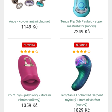
Anos - kovový anální plug set
Tenga Flip Orb Pastaio - super
1149 Kč
masturbátor (modrý)
2249 Kč
NOVINKA
NOVINKA
You2Toys - jazýčkový klitorální
Temptasia Enchanted Serpent
vibrátor (růžový)
- mýtický klitorální vibrátor
1359 Kč
(kovový)
1829 Kč