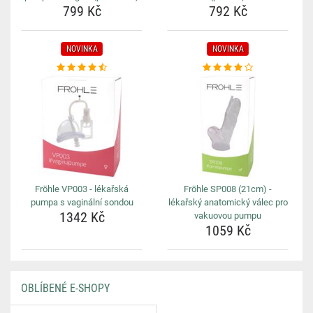
799 Kč
792 Kč
NOVINKA
NOVINKA
Fröhle VP003 - lékařská
Fröhle SP008 (21cm) -
pumpa s vaginální sondou
lékařský anatomický válec pro
1342 Kč
vakuovou pumpu
1059 Kč
OBLÍBENÉ E-SHOPY