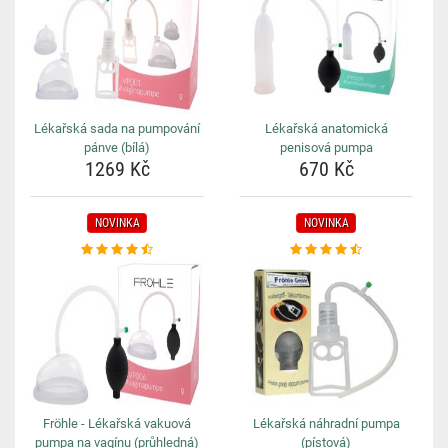
Lékařská sada na pumpování
Lékařská anatomická
pánve (bílá)
penisová pumpa
1269 Kč
670 Kč
NOVINKA
NOVINKA
Fröhle - Lékařská vakuová
Lékařská náhradní pumpa
pumpa na vagínu (průhledná)
(pístová)