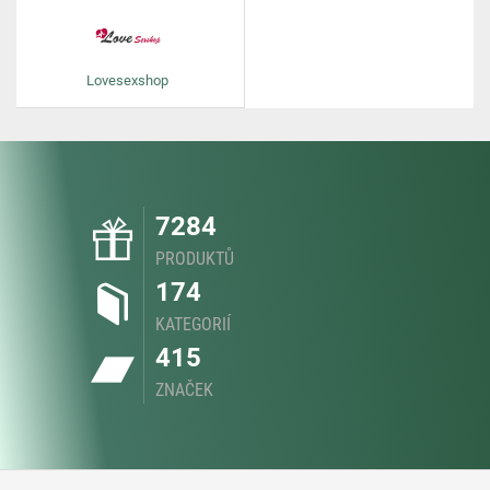
Lovesexshop
7284
PRODUKTŮ
174
KATEGORIÍ
415
ZNAČEK