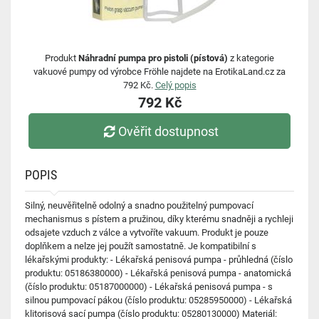
Produkt
Náhradní pumpa pro pistoli (pístová)
z kategorie
vakuové pumpy od výrobce Fröhle najdete na ErotikaLand.cz za
792 Kč.
Celý popis
792 Kč
Ověřit dostupnost
POPIS
Silný, neuvěřitelně odolný a snadno použitelný pumpovací
mechanismus s pístem a pružinou, díky kterému snadněji a rychleji
odsajete vzduch z válce a vytvoříte vakuum. Produkt je pouze
doplňkem a nelze jej použít samostatně. Je kompatibilní s
lékařskými produkty: - Lékařská penisová pumpa - průhledná (číslo
produktu: 05186380000) - Lékařská penisová pumpa - anatomická
(číslo produktu: 05187000000) - Lékařská penisová pumpa - s
silnou pumpovací pákou (číslo produktu: 05285950000) - Lékařská
klitorisová sací pumpa (číslo produktu: 05280130000) Materiál: