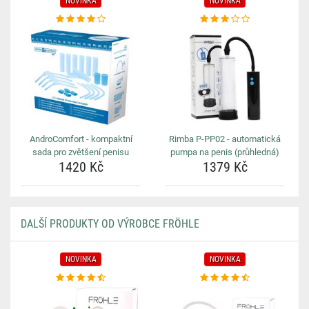
NOVINKA
NOVINKA
AndroComfort - kompaktní
Rimba P-PP02 - automatická
sada pro zvětšení penisu
pumpa na penis (průhledná)
1420 Kč
1379 Kč
DALŠÍ PRODUKTY OD VÝROBCE FRÖHLE
NOVINKA
NOVINKA