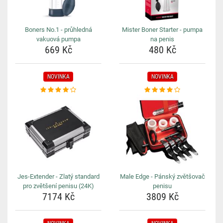
Boners No.1 - průhledná
Mister Boner Starter - pumpa
vakuová pumpa
na penis
669 Kč
480 Kč
NOVINKA
NOVINKA
Jes-Extender - Zlatý standard
Male Edge - Pánský zvětšovač
pro zvětšení penisu (24K)
penisu
7174 Kč
3809 Kč