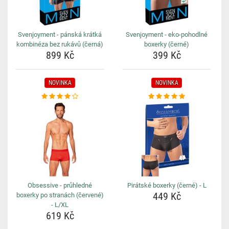
Svenjoyment - pánská krátká
Svenjoyment - eko-pohodlné
kombinéza bez rukávů (černá)
boxerky (černé)
899 Kč
399 Kč
NOVINKA
NOVINKA
Obsessive - průhledné
Pirátské boxerky (černé) - L
449 Kč
boxerky po stranách (červené)
- L/XL
619 Kč