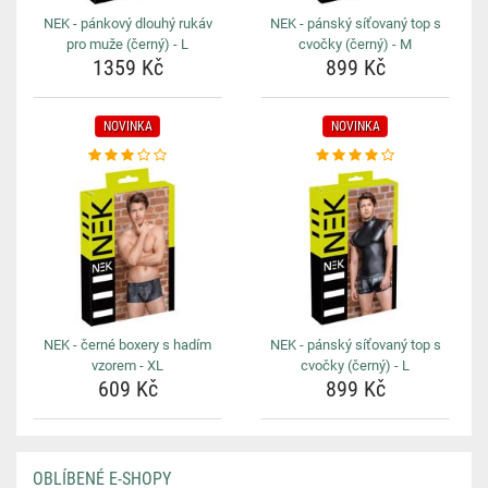
NEK - pánkový dlouhý rukáv
NEK - pánský síťovaný top s
pro muže (černý) - L
cvočky (černý) - M
1359 Kč
899 Kč
NOVINKA
NOVINKA
NEK - černé boxery s hadím
NEK - pánský síťovaný top s
vzorem - XL
cvočky (černý) - L
609 Kč
899 Kč
OBLÍBENÉ E-SHOPY