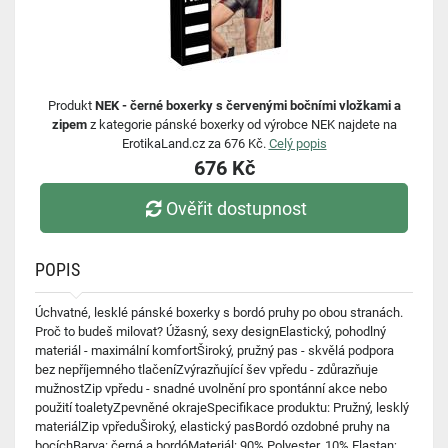
Produkt
NEK - černé boxerky s červenými bočními vložkami a
zipem
z kategorie pánské boxerky od výrobce NEK najdete na
ErotikaLand.cz za 676 Kč.
Celý popis
676 Kč
Ověřit dostupnost
POPIS
Úchvatné, lesklé pánské boxerky s bordó pruhy po obou stranách.
Proč to budeš milovat? Úžasný, sexy designElastický, pohodlný
materiál - maximální komfortŠiroký, pružný pas - skvělá podpora
bez nepříjemného tlačeníZvýrazňující šev vpředu - zdůrazňuje
mužnostZip vpředu - snadné uvolnění pro spontánní akce nebo
použití toaletyZpevněné okrajeSpecifikace produktu: Pružný, lesklý
materiálZip vpředuŠiroký, elastický pasBordó ozdobné pruhy na
bocíchBarva: černá a bordóMateriál: 90% Polyester, 10% Elastan;