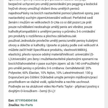
bezpečné uchycení pro umělý penisIdeální pro pegging a lesbické
hryDvě otvory umožňují vložení dvou umělých penisů
najednouPásky na bocích nastavitelné pomocí plastové spony, pas
nastavitelný suchým zipemUniverzální velikost: Perfektně sedí
ženám i mužům ve velikostech S-LNa co si dát pozor:Lze prát
pouze ručněBalení neobsahuje umělý penis ani vibrátor, pouze
kalhotkyKompatibilní s umělými penisy o průměru 3-6 cmIdeální
pro produkty s rozšířenou a plochou základnouJak
používat:Jednoduše provlečte umělý penis/umělé penisy kulatými
otvory a oblečte si kalhotky. Upravte si pásky podle své velikosti! A
můžete začít hrát! Specifikace produktu, vlastnosti:Měkký,
elastický, přesto vysoce odolný materiálVelikost: univerzální (S-
L)Univerzální: pro ženy i mužeNastavitelné plastovými sponami na
bocíchStahovatelné v pase suchým zipem: až do 140 cmPoužitelný
pro umělé penisy o průměru 3-6 cmBarva: černáMateriál: 20%
Polyester, 60% Elastan, 10% Nylon, 10% LatexHmotnost: 130 g
Doporučení pro čištění: Důkladně umyjte jemným mýdlovým/prací
prostředkem ve vlažné vodě, opláchněte a nechte uschnout.
Podívejte se na ukázkové video No-Parts Taylor - připínací postroj s
dvojitým O-kroužkem - černý (S-L)!
Ean:
8719934004184
Značka:
No-Parts