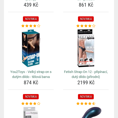
439 Kč
861 Kč
NOVINKA
NOVINKA
You2Toys - Velký strap-on s
Fetish Strap-On 12 - připínací,
dutým dildo - tělová barva
dutý dildo (přírodní)
874 Kč
2199 Kč
NOVINKA
NOVINKA