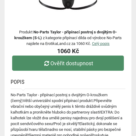
Produkt
No-Parts Taylor - připínací postroj s dvojitým O-
kroužkem (S-L)
z kategorie připínací dilda od výrobce No-Parts
najdete na ErotikaLand.cz za 1060 Kč.
Celý popis
1060 Kč
Ověřit dostupnost
POPIS
No-Parts Taylor - připínací postroj s dvojitým O-kroužkem
(černý)Větší univerzální spodní připínací produkt.Připevněte
vibrační nebo obyčejný umělý penis k těmto dráždivě svůdným
kalhotkám a pronikněte hluboko do partnerovy slasti!EXTRA: Do
kalhotek lze vložit dva umělé penisy najednou pro dvojí potěšení a
pocit sendvičového sexu!Proč je skvělý?Elastický, dokonale se
přizpůsobí tvaru tělaSnadno se nosí, stabilní pásky pro bezpečné
upevněníPříjemný materiál pro pohodlné nošeníPoskytuje