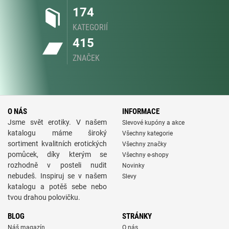
174
KATEGORIÍ
415
ZNAČEK
O NÁS
INFORMACE
Jsme svět erotiky. V našem
Slevové kupóny a akce
katalogu máme široký
Všechny kategorie
sortiment kvalitních erotických
Všechny značky
pomůcek, díky kterým se
Všechny e-shopy
rozhodně v posteli nudit
Novinky
nebudeš. Inspiruj se v našem
Slevy
katalogu a potěš sebe nebo
tvou drahou polovičku.
BLOG
STRÁNKY
Náš magazín
O nás