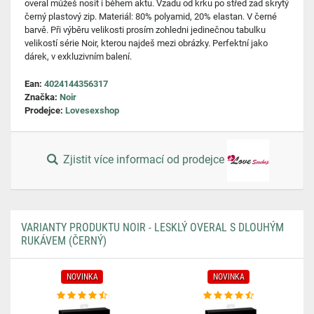
overal můžeš nosit i během aktu. Vzadu od krku po střed zad skrytý
černý plastový zip. Materiál: 80% polyamid, 20% elastan. V černé
barvě. Při výběru velikosti prosím zohledni jedinečnou tabulku
velikostí série Noir, kterou najdeš mezi obrázky. Perfektní jako
dárek, v exkluzivním balení.
Ean:
4024144356317
Značka:
Noir
Prodejce:
Lovesexshop
Zjistit více informací od prodejce
VARIANTY PRODUKTU NOIR - LESKLÝ OVERAL S DLOUHÝM
RUKÁVEM (ČERNÝ)
NOVINKA
NOVINKA