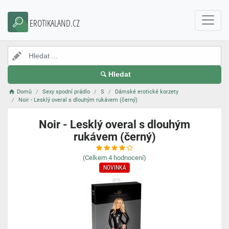
EROTIKALAND.CZ
Hledat
Domů
Sexy spodní prádlo
S
Dámské erotické korzety
Noir - Lesklý overal s dlouhým rukávem (černý)
Noir - Lesklý overal s dlouhým
rukávem (černý)
(Celkem
4
hodnocení)
NOVINKA