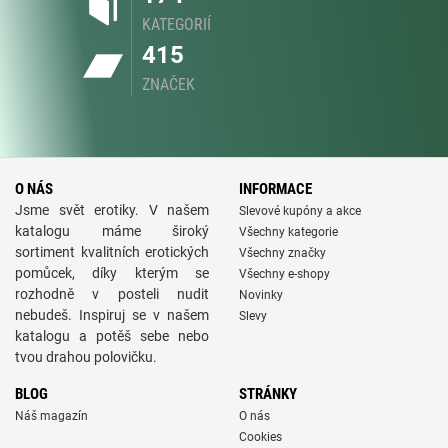
KATEGORIÍ
415
ZNAČEK
O NÁS
INFORMACE
Jsme svět erotiky. V našem
Slevové kupóny a akce
katalogu máme široký
Všechny kategorie
sortiment kvalitních erotických
Všechny značky
pomůcek, díky kterým se
Všechny e-shopy
rozhodně v posteli nudit
Novinky
nebudeš. Inspiruj se v našem
Slevy
katalogu a potěš sebe nebo
tvou drahou polovičku.
BLOG
STRÁNKY
Náš magazín
O nás
Cookies