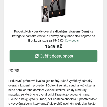
Produkt
Noir - Lesklý overal s dlouhým rukávem (černý)
z
kategorie dámské erotické korzety od výrobce Noir najdete na
ErotikaLand.cz za 1549 Kč.
Celý popis
1549 Kč
Ověřit dostupnost
POPIS
Exkluzivní, prémiová kvalita, jedinečný, ručně vyráběný dámský
overal, v luxusním provedení! Oblékni se jako svůdná kočičí žena
nebo nemilosrdná domina! Vysoce kvalitní, lesklý a měkký
materiál, ze kterého je overal ušitý. Krásně zpracované hrany.
Dlouhé rukávy, vysoký límec, bez části na chodidla. Uprostřed dole
s kovovým zipem, který umožňuje rychlé uvolnění rozkroku, takže