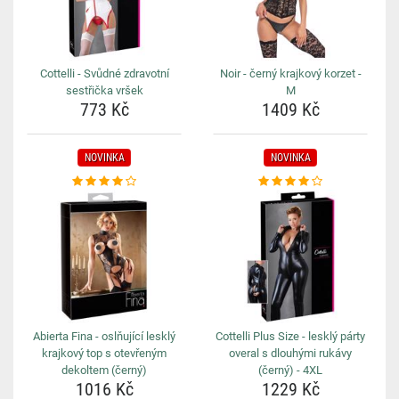
Cottelli - Svůdné zdravotní
Noir - černý krajkový korzet -
sestřička vršek
M
773 Kč
1409 Kč
NOVINKA
NOVINKA
Abierta Fina - oslňující lesklý
Cottelli Plus Size - lesklý párty
krajkový top s otevřeným
overal s dlouhými rukávy
dekoltem (černý)
(černý) - 4XL
1016 Kč
1229 Kč