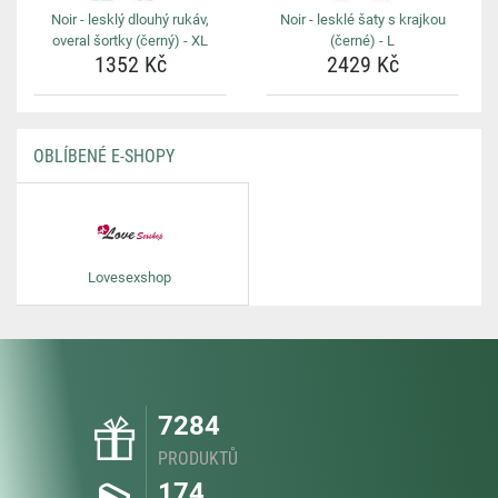
Noir - lesklý dlouhý rukáv,
Noir - lesklé šaty s krajkou
overal šortky (černý) - XL
(černé) - L
1352 Kč
2429 Kč
OBLÍBENÉ E-SHOPY
Lovesexshop
7284
PRODUKTŮ
174