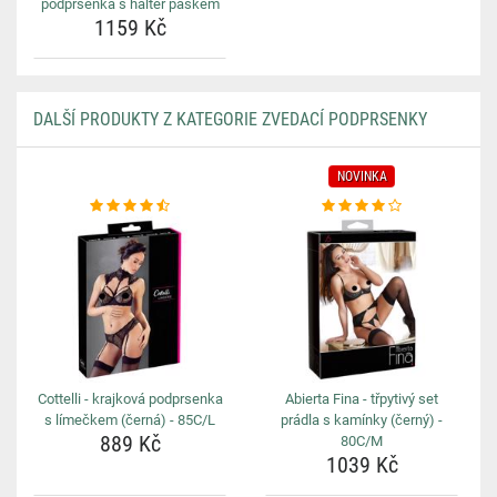
podprsenka s halter páskem
1159 Kč
DALŠÍ PRODUKTY Z KATEGORIE ZVEDACÍ PODPRSENKY
NOVINKA
Cottelli - krajková podprsenka
Abierta Fina - třpytivý set
s límečkem (černá) - 85C/L
prádla s kamínky (černý) -
889 Kč
80C/M
1039 Kč