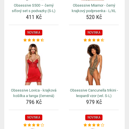
Obsessive S500 – černý
Obsessive Miamor - černý
síťový set s podvazky (S-L)
krajkový podprsenka - L/XL
411 Kč
520 Kč
NOVINKA
NOVINKA
Obsessive Lovica - krajková
Obsessive Cancunella trikini -
košilka a tanga (červená)
leopardí vzor (vel. S-L)
796 Kč
979 Kč
NOVINKA
NOVINKA