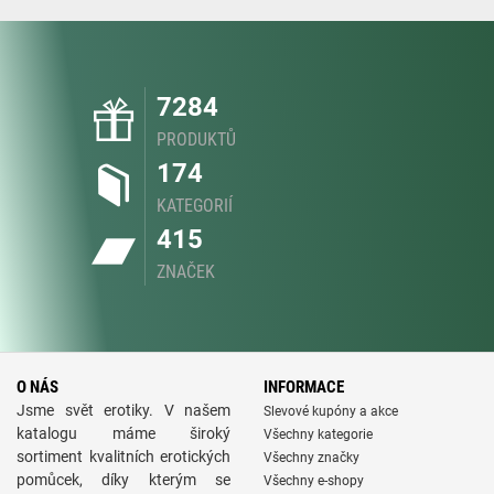
7284
PRODUKTŮ
174
KATEGORIÍ
415
ZNAČEK
O NÁS
INFORMACE
Jsme svět erotiky. V našem
Slevové kupóny a akce
katalogu máme široký
Všechny kategorie
sortiment kvalitních erotických
Všechny značky
pomůcek, díky kterým se
Všechny e-shopy