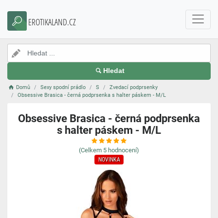
EROTIKALAND.CZ
Hledat
Domů
Sexy spodní prádlo
S
Zvedací podprsenky
Obsessive Brasica - černá podprsenka s halter páskem - M/L
Obsessive Brasica - černá podprsenka
s halter páskem - M/L
(Celkem
5
hodnocení)
NOVINKA