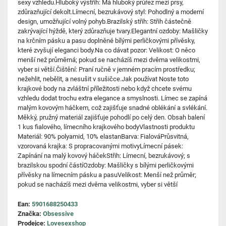
sexy vzhledu.Hluboký výstřih: Má hluboký průřez mezi prsy,
zdůrazňující dekolt.Límecní, bezrukávový styl: Pohodlný a moderní
design, umožňující volný pohyb.Brazilský střih: Střih částečně
zakrývající hýždě, který zdůrazňuje tvary.Elegantní ozdoby: Mašličky
na krčním pásku a pasu doplněné bílými perličkovými přívěsky,
které zvyšují eleganci body.Na co dávat pozor: Velikost: O něco
menší než průměrná; pokud se nacházíš mezi dvěma velikostmi,
vyber si větší.Čištění: Praní ručně v jemném pracím prostředku;
nežehlit, nebělit, a nesušit v sušičce.Jak používat Noste toto
krajkové body na zvláštní příležitosti nebo když chcete svému
vzhledu dodat trochu extra elegance a smyslnosti. Límec se zapíná
malým kovovým háčkem, což zajišťuje snadné oblékání a svlékání.
Měkký, pružný materiál zajišťuje pohodlí po celý den. Obsah balení
1 kus fialového, límecního krajkového bodyVlastnosti produktu
Materiál: 90% polyamid, 10% elastanBarva: FialováPrůsvitná,
vzorovaná krajka: S propracovanými motivyLímecní pásek:
Zapínání na malý kovový háčekStřih: Límecní, bezrukávový; s
brazilskou spodní částíOzdoby: Mašličky s bílými perličkovými
přívěsky na límecním pásku a pasuVelikost: Menší než průměr;
pokud se nacházíš mezi dvěma velikostmi, vyber si větší
Ean:
5901688250433
Značka:
Obsessive
Prodejce:
Lovesexshop