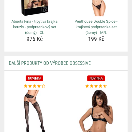
Abierta Fina - třpytivá krajka
Penthouse Double Spice -
kouzlo - podprsenkový set
krajková podprsenka set
(černý) - XL
(černý) - M/L
976 Kč
199 Kč
DALŠÍ PRODUKTY OD VÝROBCE OBSESSIVE
NOVINKA
NOVINKA