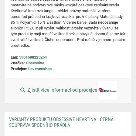
nastavitelné podvazkové pásky -dvojité páskové zapínání vzadu
Květinová krajková tanga: -měkký, pružný materiál -vepředu
uprostřed průhledná krajková vsadka -pružné pásky Materiál sady:
85 % Polyamid, 15 % Elasthan. V černé barvě. Sada neobsahuje
silonky. POZOR: při výběru velikosti prosím vezměte v úvahu, že
tyto produkty mají menší velikosti než je obvyklé, doporučujeme tak
zvolit větší velikost. Čistící doporučení: Prát ručně v jemném pracím
prostředku.
Ean:
5901688225264
Značka:
Obsessive
Prodejce:
Lovesexshop
Zjistit více informací od prodejce
VARIANTY PRODUKTU OBSESSIVE HEARTINA - ČERNÁ
SOUPRAVA SPODNÍHO PRÁDLA