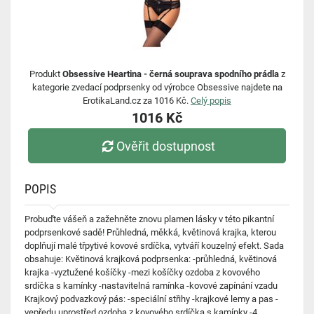
Produkt
Obsessive Heartina - černá souprava spodního prádla
z
kategorie zvedací podprsenky od výrobce Obsessive najdete na
ErotikaLand.cz za 1016 Kč.
Celý popis
1016 Kč
Ověřit dostupnost
POPIS
Probuďte vášeň a zažehněte znovu plamen lásky v této pikantní
podprsenkové sadě! Průhledná, měkká, květinová krajka, kterou
doplňují malé třpytivé kovové srdíčka, vytváří kouzelný efekt. Sada
obsahuje: Květinová krajková podprsenka: -průhledná, květinová
krajka -vyztužené košíčky -mezi košíčky ozdoba z kovového
srdíčka s kamínky -nastavitelná ramínka -kovové zapínání vzadu
Krajkový podvazkový pás: -speciální střihy -krajkové lemy a pas -
vepředu uprostřed ozdoba z kovového srdíčka s kamínky -4