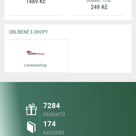
1489 Kč
(modré) - L/XL
249 Kč
OBLÍBENÉ E-SHOPY
Lovesexshop
7284
PRODUKTŮ
174
KATEGORIÍ