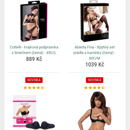
Cottelli - krajková podprsenka
Abierta Fina - třpytivý set
s límečkem (černá) - 85C/L
prádla s kamínky (černý) -
889 Kč
80C/M
1039 Kč
NOVINKA
NOVINKA