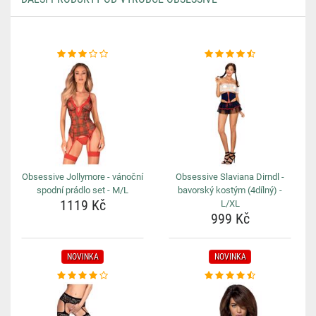
Obsessive Jollymore - vánoční
Obsessive Slaviana Dirndl -
spodní prádlo set - M/L
bavorský kostým (4dílný) -
1119 Kč
L/XL
999 Kč
NOVINKA
NOVINKA