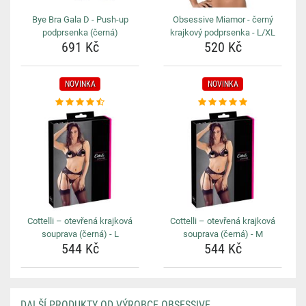
Bye Bra Gala D - Push-up
Obsessive Miamor - černý
podprsenka (černá)
krajkový podprsenka - L/XL
691 Kč
520 Kč
NOVINKA
NOVINKA
Cottelli – otevřená krajková
Cottelli – otevřená krajková
souprava (černá) - L
souprava (černá) - M
544 Kč
544 Kč
DALŠÍ PRODUKTY OD VÝROBCE OBSESSIVE