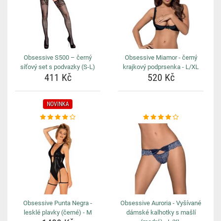
Obsessive S500 – černý
Obsessive Miamor - černý
síťový set s podvazky (S-L)
krajkový podprsenka - L/XL
411 Kč
520 Kč
NOVINKA
Obsessive Punta Negra -
Obsessive Auroria - Vyšívané
lesklé plavky (černé) - M
dámské kalhotky s mašlí