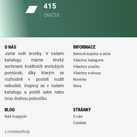
415
ZNAČEK
O NÁS
INFORMACE
Jsme svět erotiky. V našem
Slevové kupóny a akce
katalogu máme široký
Všechny kategorie
sortiment kvalitních erotických
Všechny značky
pomůcek, díky kterým se
Všechny e-shopy
rozhodně v posteli nudit
Novinky
nebudeš. Inspiruj se v našem
Slevy
katalogu a potěš sebe nebo
tvou drahou polovičku.
BLOG
STRÁNKY
Náš magazín
O nás
Cookies
Lovesexshop