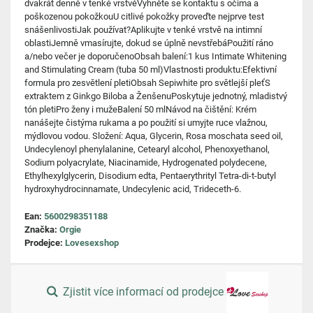
dvakrát denně v tenké vrstvěVyhněte se kontaktu s očima a
poškozenou pokožkouU citlivé pokožky proveďte nejprve test
snášenlivostiJak používat?Aplikujte v tenké vrstvě na intimní
oblastiJemně vmasírujte, dokud se úplně nevstřebáPoužití ráno
a/nebo večer je doporučenoObsah balení:1 kus Intimate Whitening
and Stimulating Cream (tuba 50 ml)Vlastnosti produktu:Efektivní
formula pro zesvětlení pletiObsah Sepiwhite pro světlejší pleťS
extraktem z Ginkgo Biloba a ŽenšenuPoskytuje jednotný, mladistvý
tón pletiPro ženy i mužeBalení 50 mlNávod na čištění: Krém
nanášejte čistýma rukama a po použití si umyjte ruce vlažnou,
mýdlovou vodou. Složení: Aqua, Glycerin, Rosa moschata seed oil,
Undecylenoyl phenylalanine, Cetearyl alcohol, Phenoxyethanol,
Sodium polyacrylate, Niacinamide, Hydrogenated polydecene,
Ethylhexylglycerin, Disodium edta, Pentaerythrityl Tetra-di-t-butyl
hydroxyhydrocinnamate, Undecylenic acid, Trideceth-6.
Ean:
5600298351188
Značka:
Orgie
Prodejce:
Lovesexshop
Zjistit více informací od prodejce