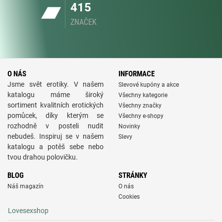
415
ZNAČEK
O NÁS
INFORMACE
Jsme svět erotiky. V našem
Slevové kupóny a akce
katalogu máme široký
Všechny kategorie
sortiment kvalitních erotických
Všechny značky
pomůcek, díky kterým se
Všechny e-shopy
rozhodně v posteli nudit
Novinky
nebudeš. Inspiruj se v našem
Slevy
katalogu a potěš sebe nebo
tvou drahou polovičku.
BLOG
STRÁNKY
Náš magazín
O nás
Cookies
Lovesexshop