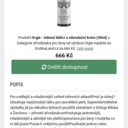
Produkt
Orgie - Intimní bělící a stimulační krém (50ml)
z
kategorie afrodiziaka pro ženy od výrobce Orgie najdete na
ErotikaLand.cz za 666 Kč.
Celý popis
666 Kč
Ověřit dostupnost
POPIS
Pro světlejší a mladistvější vzhled intimních oblastí!Proč je dobrý?
Obsahuje nejúčinnější látku pro zesvětlení pleti, SepiwhiteViditelné
výsledky již po několika týdnech použitíS extraktem z Ginkgo Biloba
a Ženšenu – přírodní afrodiziakumPoskytuje jednotnější,
mladistvější a zářivější tón pletiDoporučeno pro ženy i mužeNa co
si dát pozor:Pouze k vnějšímu použitíPoužívejte jednou nebo