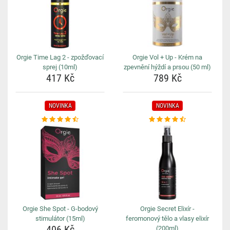
Orgie Time Lag 2 - zpožďovací
Orgie Vol + Up - Krém na
sprej (10ml)
zpevnění hýždí a prsou (50 ml)
417 Kč
789 Kč
NOVINKA
NOVINKA
Orgie She Spot - G-bodový
Orgie Secret Elixír -
stimulátor (15ml)
feromonový tělo a vlasy elixír
406 Kč
(200ml)