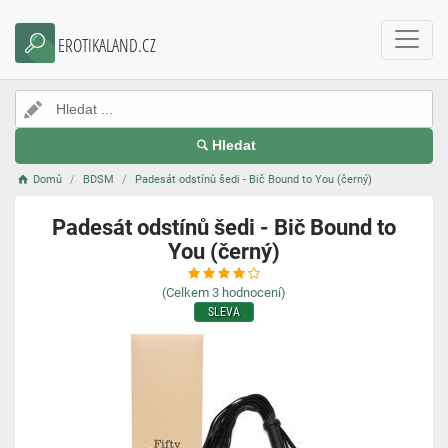
EROTIKALAND.CZ
Hledat
Domů
BDSM
Padesát odstínů šedi - Bič Bound to You (černý)
Padesát odstínů šedi - Bič Bound to
You (černý)
(Celkem
3
hodnocení)
SLEVA