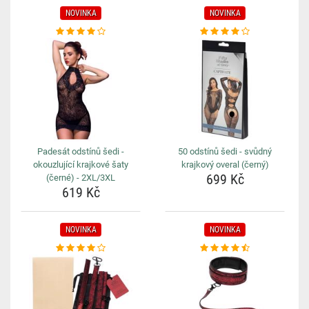
NOVINKA
NOVINKA
Padesát odstínů šedi -
50 odstínů šedi - svůdný
okouzlující krajkové šaty
krajkový overal (černý)
699 Kč
(černé) - 2XL/3XL
619 Kč
NOVINKA
NOVINKA