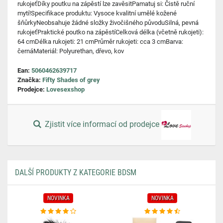
rukojeťDíky poutku na zápěstí lze zavěsitPamatuj si: Čistě ruční
mytí!Specifikace produktu: Vysoce kvalitní umělé kožené
šňůrkyNeobsahuje žádné složky živočišného původuSilná, pevná
rukojeťPraktické poutko na zápěstíCelková délka (včetně rukojeti):
64 cmDélka rukojeti: 21 cmPrůměr rukojeti: cca 3 cmBarva:
černáMateriál: Polyurethan, dřevo, kov
Ean:
5060462639717
Značka:
Fifty Shades of grey
Prodejce:
Lovesexshop
Zjistit více informací od prodejce
DALŠÍ PRODUKTY Z KATEGORIE BDSM
NOVINKA
NOVINKA