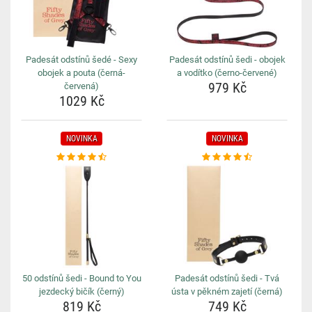
Padesát odstínů šedé - Sexy
Padesát odstínů šedi - obojek
obojek a pouta (černá-
a vodítko (černo-červené)
979 Kč
červená)
1029 Kč
NOVINKA
NOVINKA
50 odstínů šedi - Bound to You
Padesát odstínů šedi - Tvá
jezdecký bičík (černý)
ústa v pěkném zajetí (černá)
819 Kč
749 Kč