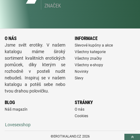
ZNAČEK
O NÁS
INFORMACE
Jsme svět erotiky. V našem
Slevové kupóny a akce
katalogu máme široký
Všechny kategorie
sortiment kvalitních erotických
Všechny značky
pomůcek, díky kterým se
Všechny e-shopy
rozhodně v posteli nudit
Novinky
nebudeš. Inspiruj se v našem
Slevy
katalogu a potěš sebe nebo
tvou drahou polovičku.
BLOG
STRÁNKY
Náš magazín
O nás
Cookies
Lovesexshop
©EROTIKALAND.CZ 2026