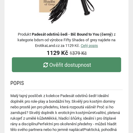
Produkt
Padesát odstínů šedi - Bič Bound to You (černý)
z
kategorie bdsm od výrobce Fifty Shades of grey najdete na
ErotikaLand.cz za 1129 Kč.
Celý popis
1129 Kč
1379 Kč
Ověřit dostupnost
POPIS
Malý tajný poslíček z kolekce Padesát odstínů šedi! Ideální
doplněk pro role-play a bondážní hry. Skvělý pro kostým dominy
nebo prostě jen pro předehru, která rozpoutá vášně! Proč si ho
zamiluješ? Skvělý doplněk k erotickým kostýmůmKvalitní, pletená
rukojeť z umělé kůžeMěkké, hladící šňůrky, ideální i pro štiplavé
rány a disciplínuPerfektní pro okořenění předehry - můžeš hladit
tělo svého partnera nebo ho jemně naplácatPraktická, pohodlná