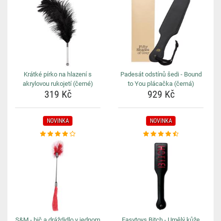
Krátké pírko na hlazení s
Padesát odstínů šedi - Bound
akrylovou rukojetí (černé)
to You plácačka (černá)
319 Kč
929 Kč
NOVINKA
NOVINKA
S&M - bič a dráždidlo v jednom
Easytoys Bitch - Umělý kůže