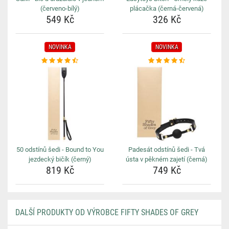
(červeno-bílý)
plácačka (černá-červená)
549 Kč
326 Kč
NOVINKA
NOVINKA
50 odstínů šedi - Bound to You
Padesát odstínů šedi - Tvá
jezdecký bičík (černý)
ústa v pěkném zajetí (černá)
819 Kč
749 Kč
DALŠÍ PRODUKTY OD VÝROBCE FIFTY SHADES OF GREY