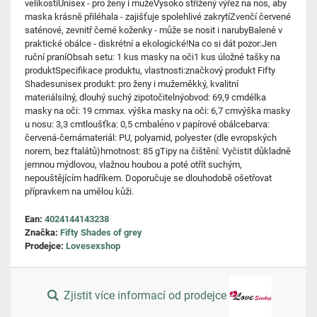
velikostiUnisex - pro ženy i mužeVysoko střižený výřez na nos, aby
maska krásně přiléhala - zajišťuje spolehlivé zakrytíZvenčí červené
saténové, zevnitř černé koženky - může se nosit i narubyBalené v
praktické obálce - diskrétní a ekologické!Na co si dát pozor:Jen
ruční praníObsah setu: 1 kus masky na oči1 kus úložné tašky na
produktSpecifikace produktu, vlastnosti:značkový produkt Fifty
Shadesunisex produkt: pro ženy i mužeměkký, kvalitní
materiálsilný, dlouhý suchý zipotočitelnýobvod: 69,9 cmdélka
masky na oči: 19 cmmax. výška masky na oči: 6,7 cmvýška masky
u nosu: 3,3 cmtloušťka: 0,5 cmbale̓no v papírové obálcebarva:
červená-černámateriál: PU, polyamid, polyester (dle evropských
norem, bez ftalátů)hmotnost: 85 gTipy na čištění: Vyčistit důkladně
jemnou mýdlovou, vlažnou houbou a poté otřít suchým,
nepouštějícím hadříkem. Doporučuje se dlouhodobě ošetřovat
přípravkem na umělou kůži.
Ean:
4024144143238
Značka:
Fifty Shades of grey
Prodejce:
Lovesexshop
Zjistit více informací od prodejce