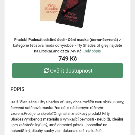
Produkt
Padesát odstínů šedi - Oční maska (černo-červená)
z
kategorie fetišová móda od výrobce Fifty Shades of grey najdete
na ErotikaLand.cz za 749 Kč.
Celý popis
749 Kč
Ověřit dostupnost
POPIS
Další člen série Fifty Shades of Grey chce rozšířit tvou sbírku! Sexy,
červená saténová maska ?na oči s nádherným růžovým
vzorem.Proč je to skvělé?Originální, značkový produkt Fifty
ShadesVyrobeno z materiálu s vynikající pevností - neublíží, ideální
i pro začátečníkySilný, umělohmotný pásek - pohodlné na
nošeníSilný, dlouhý suchý zip - dokonale drží na každé