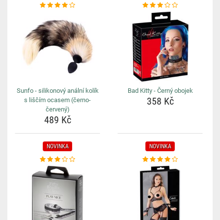
Sunfo - silikonový anální kolík
Bad Kitty - Černý obojek
358 Kč
s liščím ocasem (černo-
červený)
489 Kč
NOVINKA
NOVINKA