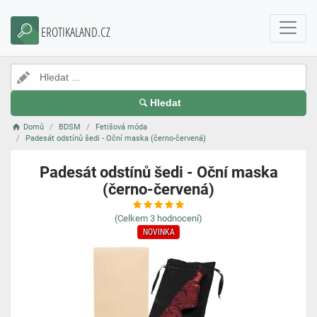
EROTIKALAND.CZ
Hledat
Domů
BDSM
Fetišová móda
Padesát odstínů šedi - Oční maska (černo-červená)
Padesát odstínů šedi - Oční maska
(černo-červená)
(Celkem
3
hodnocení)
NOVINKA