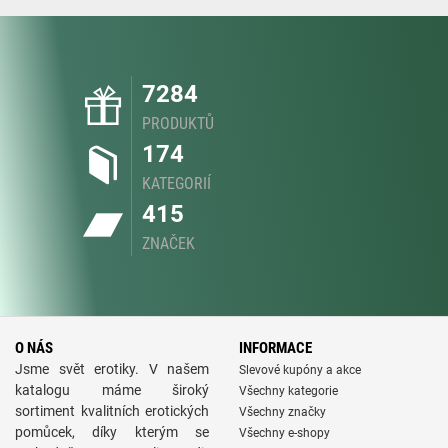
7284
PRODUKTŮ
174
KATEGORIÍ
415
ZNAČEK
O NÁS
INFORMACE
Jsme svět erotiky. V našem
Slevové kupóny a akce
katalogu máme široký
Všechny kategorie
sortiment kvalitních erotických
Všechny značky
pomůcek, díky kterým se
Všechny e-shopy