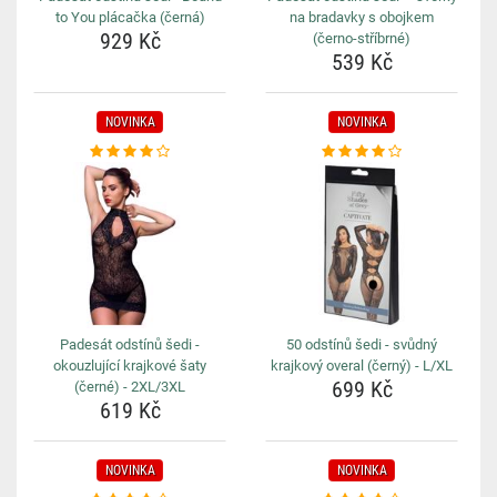
to You plácačka (černá)
na bradavky s obojkem
929 Kč
(černo-stříbrné)
539 Kč
NOVINKA
NOVINKA
Padesát odstínů šedi -
50 odstínů šedi - svůdný
okouzlující krajkové šaty
krajkový overal (černý) - L/XL
699 Kč
(černé) - 2XL/3XL
619 Kč
NOVINKA
NOVINKA