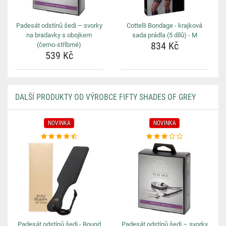
Padesát odstínů šedi – svorky
Cottelli Bondage - krajková
na bradavky s obojkem
sada prádla (5 dílů) - M
834 Kč
(černo-stříbrné)
539 Kč
DALŠÍ PRODUKTY OD VÝROBCE FIFTY SHADES OF GREY
NOVINKA
NOVINKA
Padesát odstínů šedi - Bound
Padesát odstínů šedi – svorky