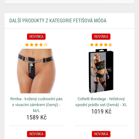
DALŠÍ PRODUKTY Z KATEGORIE FETIŠOVÁ MÓDA
NOVINKA
NOVINKA
Rimba - kožený cudnostní pás
Cottelli Bondage - řetízkový
s visacím zámkem (černý) -
spodní prádlo set (černá) - XL
1019 Kč
M/L
1589 Kč
NOVINKA
NOVINKA