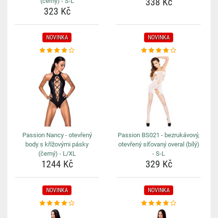
338 Kč
(černý) - S-L
323 Kč
NOVINKA
NOVINKA
Passion Nancy - otevřený
Passion BS021 - bezrukávový,
body s křížovými pásky
otevřený síťovaný overal (bílý)
(černý) - L/XL
- S-L
1244 Kč
329 Kč
NOVINKA
NOVINKA