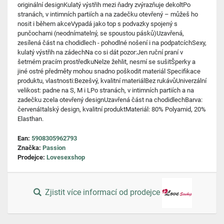
originální designKulatý výstřih mezi ňadry zvýrazňuje dekoltPo
stranách, v intimních partiích a na zadečku otevřený – můžeš ho
nosit i během akceVypadá jako top s podvazky spojený s
punčochami (neodnímatelný, se spoustou pásků)Uzavřená,
zesílená část na chodidlech - pohodlné nošení i na podpatcíchSexy,
kulatý výstřih na zádechNa co si dát pozor:Jen ruční praní v
šetrném pracím prostředkuNelze žehlit, nesmí se sušitŠperky a
jiné ostré předměty mohou snadno poškodit materiál Specifikace
produktu, vlastnosti:Bezešvý, kvalitní materiálBez rukávůUniverzální
velikost: padne na S, M i LPo stranách, v intimních partiích a na
zadečku zcela otevřený designUzavřená část na chodidlechBarva:
červenáItalský design, kvalitní produktMateriál: 80% Polyamid, 20%
Elasthan.
Ean:
5908305962793
Značka:
Passion
Prodejce:
Lovesexshop
Zjistit více informací od prodejce