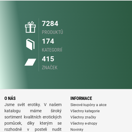
7284
PRODUKTŮ
174
KATEGORIÍ
415
ZNAČEK
O NÁS
INFORMACE
Jsme svět erotiky. V našem
Slevové kupóny a akce
katalogu máme široký
Všechny kategorie
sortiment kvalitních erotických
Všechny značky
pomůcek, díky kterým se
Všechny e-shopy
rozhodně v posteli nudit
Novinky