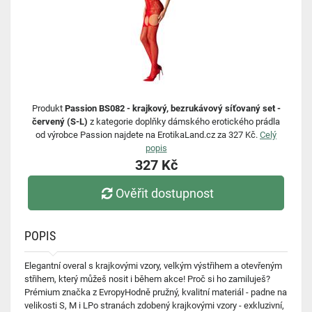
Produkt
Passion BS082 - krajkový, bezrukávový síťovaný set -
červený (S-L)
z kategorie doplňky dámského erotického prádla
od výrobce Passion najdete na ErotikaLand.cz za 327 Kč.
Celý
popis
327 Kč
Ověřit dostupnost
POPIS
Elegantní overal s krajkovými vzory, velkým výstřihem a otevřeným
střihem, který můžeš nosit i během akce! Proč si ho zamiluješ?
Prémium značka z EvropyHodně pružný, kvalitní materiál - padne na
velikosti S, M i LPo stranách zdobený krajkovými vzory - exkluzivní,