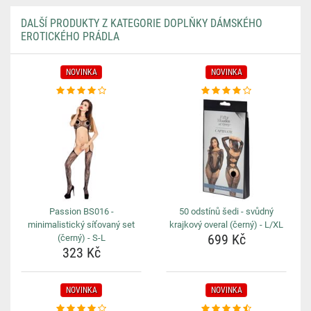
DALŠÍ PRODUKTY Z KATEGORIE DOPLŇKY DÁMSKÉHO
EROTICKÉHO PRÁDLA
NOVINKA
NOVINKA
Passion BS016 -
50 odstínů šedi - svůdný
minimalistický síťovaný set
krajkový overal (černý) - L/XL
699 Kč
(černý) - S-L
323 Kč
NOVINKA
NOVINKA