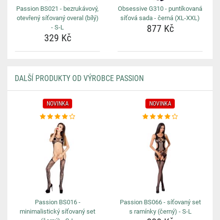
Passion BS021 - bezrukávový,
Obsessive G310 - puntíkovaná
otevřený síťovaný overal (bílý)
síťová sada - černá (XL-XXL)
877 Kč
- S-L
329 Kč
DALŠÍ PRODUKTY OD VÝROBCE PASSION
NOVINKA
NOVINKA
Passion BS016 -
Passion BS066 - síťovaný set
minimalistický síťovaný set
s ramínky (černý) - S-L