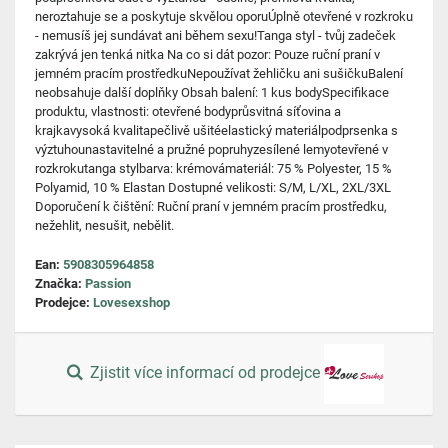
neroztahuje se a poskytuje skvělou oporuÚplně otevřené v rozkroku
- nemusíš jej sundávat ani během sexu!Tanga styl - tvůj zadeček
zakrývá jen tenká nitka Na co si dát pozor: Pouze ruční praní v
jemném pracím prostředkuNepoužívat žehličku ani sušičkuBalení
neobsahuje další doplňky Obsah balení: 1 kus bodySpecifikace
produktu, vlastnosti: otevřené bodyprůsvitná síťovina a
krajkavysoká kvalitapečlivě ušitéelastický materiálpodprsenka s
výztuhounastavitelné a pružné popruhyzesílené lemyotevřené v
rozkrokutanga stylbarva: krémovámateriál: 75 % Polyester, 15 %
Polyamid, 10 % Elastan Dostupné velikosti: S/M, L/XL, 2XL/3XL
Doporučení k čištění: Ruční praní v jemném pracím prostředku,
nežehlit, nesušit, nebělit.
Ean:
5908305964858
Značka:
Passion
Prodejce:
Lovesexshop
Zjistit více informací od prodejce