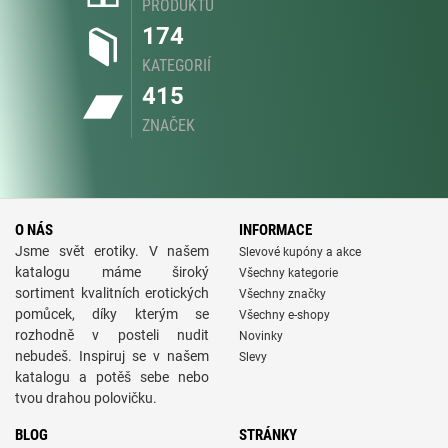
PRODUKTŮ
174
KATEGORIÍ
415
ZNAČEK
O NÁS
INFORMACE
Jsme svět erotiky. V našem
Slevové kupóny a akce
katalogu máme široký
Všechny kategorie
sortiment kvalitních erotických
Všechny značky
pomůcek, díky kterým se
Všechny e-shopy
rozhodně v posteli nudit
Novinky
nebudeš. Inspiruj se v našem
Slevy
katalogu a potěš sebe nebo
tvou drahou polovičku.
BLOG
STRÁNKY