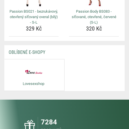
Passion BS021 - bezrukávový,
Passion Body BS083 -
otevřený síťovaný overal (bílý)
síťované, otevřené, červené
- S-L
(S-L)
329 Kč
320 Kč
OBLÍBENÉ E-SHOPY
Lovesexshop
7284