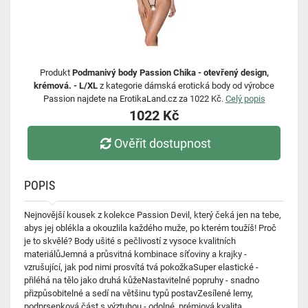
Produkt
Podmanivý body Passion Chika - otevřený design,
krémová. - L/XL
z kategorie dámská erotická body od výrobce
Passion najdete na ErotikaLand.cz za 1022 Kč.
Celý popis
1022 Kč
Ověřit dostupnost
POPIS
Nejnovější kousek z kolekce Passion Devil, který čeká jen na tebe,
abys jej oblékla a okouzlila každého muže, po kterém toužíš! Proč
je to skvělé? Body ušité s pečlivostí z vysoce kvalitních
materiálůJemná a průsvitná kombinace síťoviny a krajky -
vzrušující, jak pod nimi prosvítá tvá pokožkaSuper elastické -
přiléhá na tělo jako druhá kůžeNastavitelné popruhy - snadno
přizpůsobitelné a sedí na většinu typů postavZesílené lemy,
podprsenková část s výztuhou - odolné, prémiová kvalita,