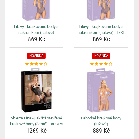
Líbivý - krajkované body s
Líbivý - krajkované body s
nákrčníkem (fialové)
nákrčníkem (fialové) - L/XL
869 Kč
869 Kč
NOVINKA
NOVINKA
Abierta Fina - jiskřící otevřené
Lahodné krajkové body
krajkové body (černé) - 80C/M
(růžové)
1269 Kč
889 Kč