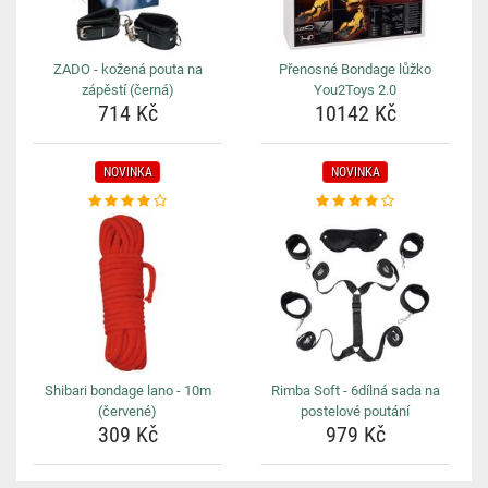
ZADO - kožená pouta na
Přenosné Bondage lůžko
zápěstí (černá)
You2Toys 2.0
714 Kč
10142 Kč
NOVINKA
NOVINKA
Shibari bondage lano - 10m
Rimba Soft - 6dílná sada na
(červené)
postelové poutání
309 Kč
979 Kč