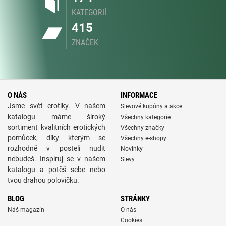
KATEGORIÍ
415
ZNAČEK
O NÁS
INFORMACE
Jsme svět erotiky. V našem
Slevové kupóny a akce
katalogu máme široký
Všechny kategorie
sortiment kvalitních erotických
Všechny značky
pomůcek, díky kterým se
Všechny e-shopy
rozhodně v posteli nudit
Novinky
nebudeš. Inspiruj se v našem
Slevy
katalogu a potěš sebe nebo
tvou drahou polovičku.
BLOG
STRÁNKY
Náš magazín
O nás
Cookies