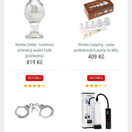
Rimba Zelda - kuželový
Rimba Cupping - sada
skleněný anální kolík
podtlakových pump (6 dílů)
409 Kč
(průhledný)
819 Kč
NOVINKA
NOVINKA