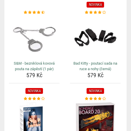
NOVINKA
S&M - bezniklová kovová
Bad Kitty - poutací sada na
pouta na zápěstí (1 pár)
ruce a nohy (černá)
579 Kč
579 Kč
NOVINKA
NOVINKA