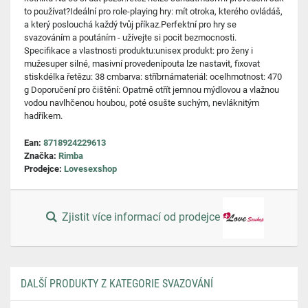
to používat?Ideální pro role-playing hry: mít otroka, kterého ovládáš,
a který poslouchá každý tvůj příkaz.Perfektní pro hry se
svazováním a poutáním - užívejte si pocit bezmocnosti.
Specifikace a vlastnosti produktu:unisex produkt: pro ženy i
mužesuper silné, masivní provedenípouta lze nastavit, fixovat
stiskdélka řetězu: 38 cmbarva: stříbrnámateriál: ocelhmotnost: 470
g Doporučení pro čištění: Opatrně otřít jemnou mýdlovou a vlažnou
vodou navlhčenou houbou, poté osušte suchým, nevláknitým
hadříkem.
Ean:
8718924229613
Značka:
Rimba
Prodejce:
Lovesexshop
Zjistit více informací od prodejce
DALŠÍ PRODUKTY Z KATEGORIE SVAZOVÁNÍ