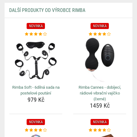
DALŠÍ PRODUKTY OD VÝROBCE RIMBA
NOVINKA
NOVINKA
Rimba Soft - 6dílná sada na
Rimba Cannes - dobíjecí,
postelové poutání
rádiové vibrační vajíčko
979 Kč
(černé)
1459 Kč
NOVINKA
NOVINKA