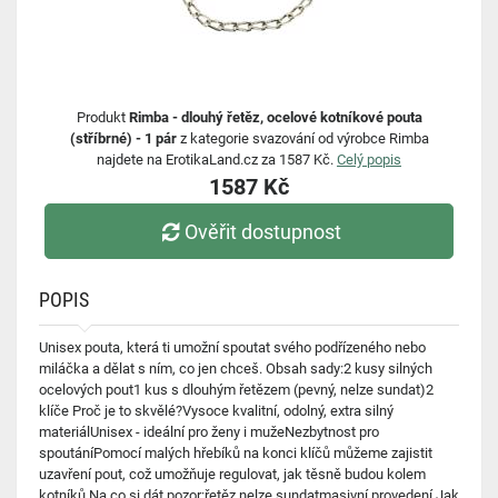
Produkt
Rimba - dlouhý řetěz, ocelové kotníkové pouta
(stříbrné) - 1 pár
z kategorie svazování od výrobce Rimba
najdete na ErotikaLand.cz za 1587 Kč.
Celý popis
1587 Kč
Ověřit dostupnost
POPIS
Unisex pouta, která ti umožní spoutat svého podřízeného nebo
miláčka a dělat s ním, co jen chceš. Obsah sady:2 kusy silných
ocelových pout1 kus s dlouhým řetězem (pevný, nelze sundat)2
klíče Proč je to skvělé?Vysoce kvalitní, odolný, extra silný
materiálUnisex - ideální pro ženy i mužeNezbytnost pro
spoutáníPomocí malých hřebíků na konci klíčů můžeme zajistit
uzavření pout, což umožňuje regulovat, jak těsně budou kolem
kotníků Na co si dát pozor:řetěz nelze sundatmasivní provedení Jak