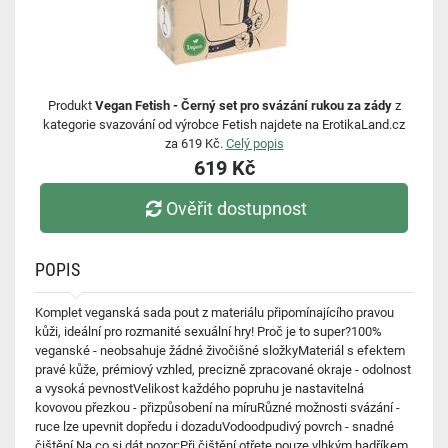
Produkt
Vegan Fetish - Černý set pro svázání rukou za zády
z
kategorie svazování od výrobce Fetish najdete na ErotikaLand.cz
za 619 Kč.
Celý popis
619 Kč
Ověřit dostupnost
POPIS
Komplet veganská sada pout z materiálu připomínajícího pravou
kůži, ideální pro rozmanité sexuální hry! Proč je to super?100%
veganské - neobsahuje žádné živočišné složkyMateriál s efektem
pravé kůže, prémiový vzhled, precizně zpracované okraje - odolnost
a vysoká pevnostVelikost každého popruhu je nastavitelná
kovovou přezkou - přizpůsobení na míruRůzné možnosti svázání -
ruce lze upevnit dopředu i dozaduVodoodpudivý povrch - snadné
čištění Na co si dát pozor:Při čištění otřete pouze vlhkým hadříkem,