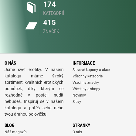
174
KATEGORIÍ
415
ZNAČEK
O NÁS
INFORMACE
Jsme svět erotiky. V našem
Slevové kupóny a akce
katalogu máme široký
Všechny kategorie
sortiment kvalitních erotických
Všechny značky
pomůcek, díky kterým se
Všechny e-shopy
rozhodně v posteli nudit
Novinky
nebudeš. Inspiruj se v našem
Slevy
katalogu a potěš sebe nebo
tvou drahou polovičku.
BLOG
STRÁNKY
Náš magazín
O nás