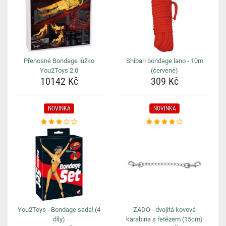
Přenosné Bondage lůžko
Shibari bondage lano - 10m
You2Toys 2.0
(červené)
10142 Kč
309 Kč
NOVINKA
NOVINKA
You2Toys - Bondage sada! (4
ZADO - dvojitá kovová
díly)
karabina s řetězem (15cm)