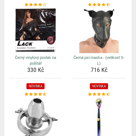
Černý vinylový povlak na
Černá psí maska - (velikost S-
polštář
L)
330 Kč
716 Kč
NOVINKA
NOVINKA