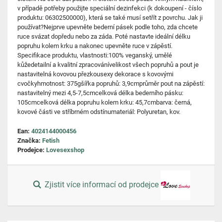
v případě potřeby použijte speciální dezinfekci (k dokoupení - číslo
produktu: 06302500000), která se také musí setřít z povrchu. Jak ji
používat?Nejprve upevněte bederní pásek podle toho, zda chcete
ruce svázat dopředu nebo za záda. Poté nastavte ideální délku
popruhu kolem krku a nakonec upevněte ruce v zápěstí.
Specifikace produktu, vlastnosti:100% veganský, umělé
kůžedetailní a kvalitní zpracovánívelikost všech popruhů a pout je
nastavitelná kovovou přezkousexy dekorace s kovovými
cvočkyhmotnost: 375gšířka popruhů: 3,9cmprůměr pout na zápěstí:
nastavitelný mezi 4,5-7,5cmcelková délka bederního pásku:
105cmcelková délka popruhu kolem krku: 45,7cmbarva: černá,
kovové části ve stříbrném odstínumateriál: Polyuretan, kov.
Ean:
4024144000456
Značka:
Fetish
Prodejce:
Lovesexshop
Zjistit více informací od prodejce