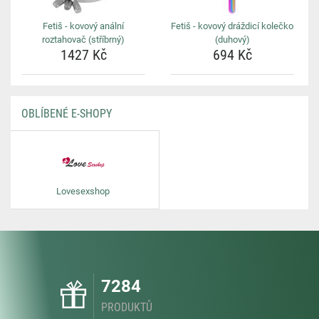
Fetiš - kovový anální
Fetiš - kovový dráždicí kolečko
roztahovač (stříbrný)
(duhový)
1427 Kč
694 Kč
OBLÍBENÉ E-SHOPY
Lovesexshop
7284
PRODUKTŮ