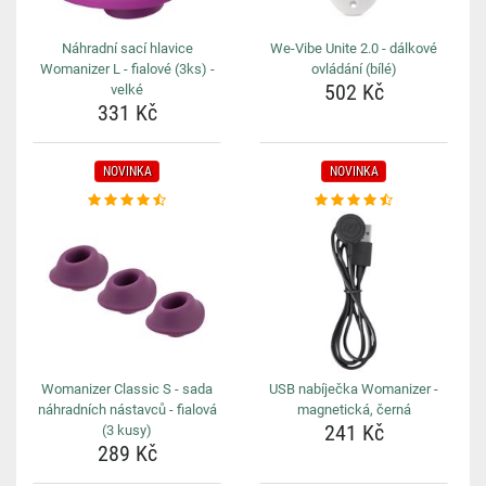
Náhradní sací hlavice
We-Vibe Unite 2.0 - dálkové
Womanizer L - fialové (3ks) -
ovládání (bílé)
502 Kč
velké
331 Kč
NOVINKA
NOVINKA
Womanizer Classic S - sada
USB nabíječka Womanizer -
náhradních nástavců - fialová
magnetická, černá
241 Kč
(3 kusy)
289 Kč