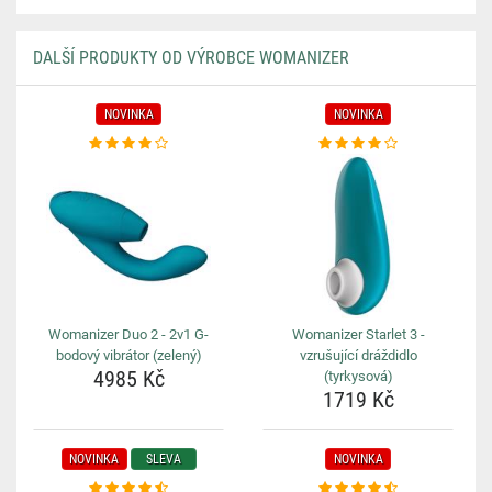
DALŠÍ PRODUKTY OD VÝROBCE WOMANIZER
NOVINKA
NOVINKA
Womanizer Duo 2 - 2v1 G-
Womanizer Starlet 3 -
bodový vibrátor (zelený)
vzrušující dráždidlo
4985 Kč
(tyrkysová)
1719 Kč
NOVINKA
SLEVA
NOVINKA