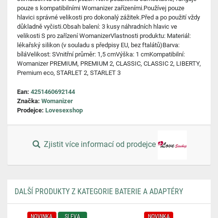
pouze s kompatibilními Womanizer zařízeními.Používej pouze
hlavici správné velikosti pro dokonalý zážitek.Před a po použití vždy
důkladně vyčisti.Obsah balení: 3 kusy náhradních hlavic ve
velikosti S pro zařízení WomanizerVlastnosti produktu: Materiál:
lékařský silikon (v souladu s předpisy EU, bez ftalátů)Barva:
bíláVelikost: SVnitřní průměr: 1,5 cmVýška: 1 cmKompatibilní:
Womanizer PREMIUM, PREMIUM 2, CLASSIC, CLASSIC 2, LIBERTY,
Premium eco, STARLET 2, STARLET 3
Ean:
4251460692144
Značka:
Womanizer
Prodejce:
Lovesexshop
Zjistit více informací od prodejce
DALŠÍ PRODUKTY Z KATEGORIE BATERIE A ADAPTÉRY
NOVINKA
SLEVA
NOVINKA