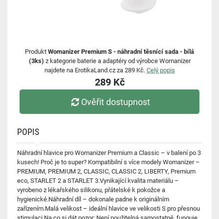
Produkt
Womanizer Premium S - náhradní těsnící sada - bílá
(3ks)
z kategorie baterie a adaptéry od výrobce Womanizer
najdete na ErotikaLand.cz za 289 Kč.
Celý popis
289 Kč
Ověřit dostupnost
POPIS
Náhradní hlavice pro Womanizer Premium a Classic – v balení po 3
kusech! Proč je to super? Kompatibilní s více modely Womanizer –
PREMIUM, PREMIUM 2, CLASSIC, CLASSIC 2, LIBERTY, Premium
eco, STARLET 2 a STARLET 3.Vynikající kvalita materiálu –
vyrobeno z lékařského silikonu, přátelské k pokožce a
hygienické.Náhradní díl – dokonale padne k originálním
zařízením.Malá velikost – ideální hlavice ve velikosti S pro přesnou
stimulaci.Na co si dát pozor: Není použitelná samostatně, funguje