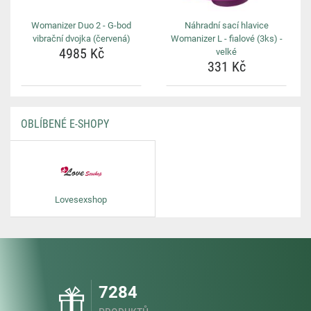
Womanizer Duo 2 - G-bod
Náhradní sací hlavice
vibrační dvojka (červená)
Womanizer L - fialové (3ks) -
4985 Kč
velké
331 Kč
OBLÍBENÉ E-SHOPY
Lovesexshop
7284