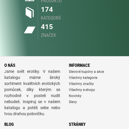
PRODUKTŮ
174
KATEGORIÍ
415
ZNAČEK
O NÁS
INFORMACE
Jsme svět erotiky. V našem
Slevové kupóny a akce
katalogu máme široký
Všechny kategorie
sortiment kvalitních erotických
Všechny značky
pomůcek, díky kterým se
Všechny e-shopy
rozhodně v posteli nudit
Novinky
nebudeš. Inspiruj se v našem
Slevy
katalogu a potěš sebe nebo
tvou drahou polovičku.
BLOG
STRÁNKY