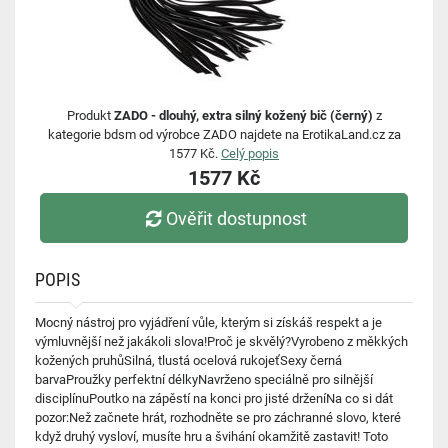
Produkt
ZADO - dlouhý, extra silný kožený bič (černý)
z
kategorie bdsm od výrobce ZADO najdete na ErotikaLand.cz za
1577 Kč.
Celý popis
1577 Kč
Ověřit dostupnost
POPIS
Mocný nástroj pro vyjádření vůle, kterým si získáš respekt a je
výmluvnější než jakákoli slova!Proč je skvělý?Vyrobeno z měkkých
kožených pruhůSilná, tlustá ocelová rukojeťSexy černá
barvaProužky perfektní délkyNavrženo speciálně pro silnější
disciplínuPoutko na zápěstí na konci pro jisté drženíNa co si dát
pozor:Než začnete hrát, rozhodněte se pro záchranné slovo, které
když druhý vysloví, musíte hru a švihání okamžitě zastavit! Toto