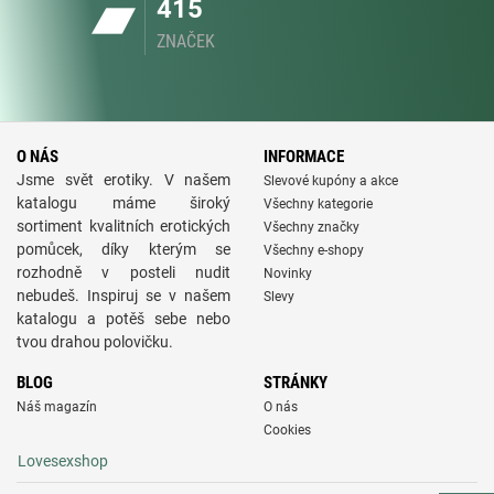
415
ZNAČEK
O NÁS
INFORMACE
Jsme svět erotiky. V našem
Slevové kupóny a akce
katalogu máme široký
Všechny kategorie
sortiment kvalitních erotických
Všechny značky
pomůcek, díky kterým se
Všechny e-shopy
rozhodně v posteli nudit
Novinky
nebudeš. Inspiruj se v našem
Slevy
katalogu a potěš sebe nebo
tvou drahou polovičku.
BLOG
STRÁNKY
Náš magazín
O nás
Cookies
Lovesexshop