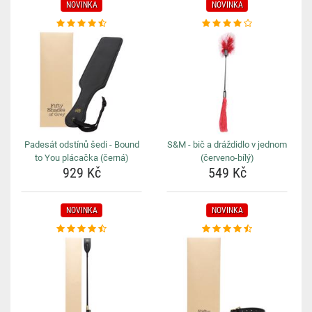
NOVINKA
NOVINKA
Padesát odstínů šedi - Bound
S&M - bič a dráždidlo v jednom
to You plácačka (černá)
(červeno-bílý)
929 Kč
549 Kč
NOVINKA
NOVINKA