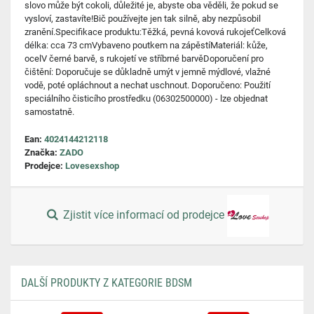
slovo může být cokoli, důležité je, abyste oba věděli, že pokud se
vysloví, zastavíte!Bič používejte jen tak silně, aby nezpůsobil
zranění.Specifikace produktu:Těžká, pevná kovová rukojeťCelková
délka: cca 73 cmVybaveno poutkem na zápěstíMateriál: kůže,
ocelV černé barvě, s rukojetí ve stříbrné barvěDoporučení pro
čištění: Doporučuje se důkladně umýt v jemně mýdlové, vlažné
vodě, poté opláchnout a nechat uschnout. Doporučeno: Použití
speciálního čisticího prostředku (06302500000) - lze objednat
samostatně.
Ean:
4024144212118
Značka:
ZADO
Prodejce:
Lovesexshop
Zjistit více informací od prodejce
DALŠÍ PRODUKTY Z KATEGORIE BDSM