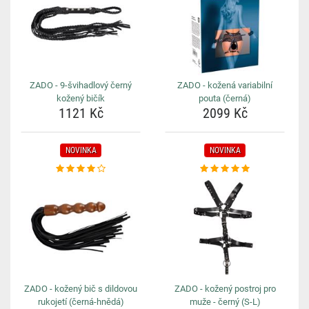
ZADO - 9-švihadlový černý
ZADO - kožená variabilní
kožený bičík
pouta (černá)
1121 Kč
2099 Kč
NOVINKA
NOVINKA
ZADO - kožený bič s dildovou
ZADO - kožený postroj pro
rukojetí (černá-hnědá)
muže - černý (S-L)