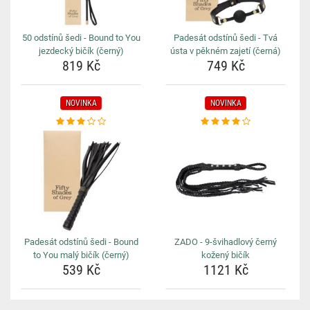
50 odstínů šedi - Bound to You
Padesát odstínů šedi - Tvá
jezdecký bičík (černý)
ústa v pěkném zajetí (černá)
819 Kč
749 Kč
NOVINKA
NOVINKA
Padesát odstínů šedi - Bound
ZADO - 9-švihadlový černý
to You malý bičík (černý)
kožený bičík
539 Kč
1121 Kč