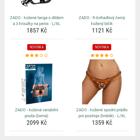
ZADO - kožené tanga s dildem
ZADO - 9-švihadlový černý
a 3 kroužky na penis - L/XL
kožený bičík
1857 Kč
1121 Kč
NOVINKA
NOVINKA
ZADO - kožená variabilní
ZADO - kožené spodní prádlo
pouta (černá)
pro postroje (hnědé) - L/XL
2099 Kč
1359 Kč