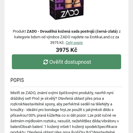
Produkt
ZADO - Dvoudílná kožená sada postrojů (černá-zlatá)
z
kategorie bdsm od výrobce ZADO najdete na ErotikaLand.cz za
3975 Kč.
Celý popis
3975 Kč
Ověřit dostupnost
POPIS
Mistři ze ZADO, známí svými špičkovými produkty, navrhli nyní
dráždivý set! Proč je skvělý? Otevřená oblast přes prsa a
rozkrokNastavitelné spony, aby perfektně seděl na těleNýty a
kroužky - ideální pro bondage hryLze použít s jakýmkoli dildo s
přísavkou100% pravá kůže!Na co si dát pozor: Lze prát ručně ve
šetrném mýdlovém roztoku, nesušit, nežehlitBez dilda/vibrátoru v
baleníObsah balení: 1 kožený vršek1 kožený spodekSpecifikace
produktu: Otevřená oblast přes prsa (košíčky B/C)Nastavitelné