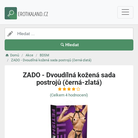
EROTIKALAND.CZ
Hledat
Domů
Akce
BDSM
ZADO - Dvoudílná kožená sada postrojů (černá-zlatá)
ZADO - Dvoudílná kožená sada
postrojů (černá-zlatá)
(Celkem
4
hodnocení)