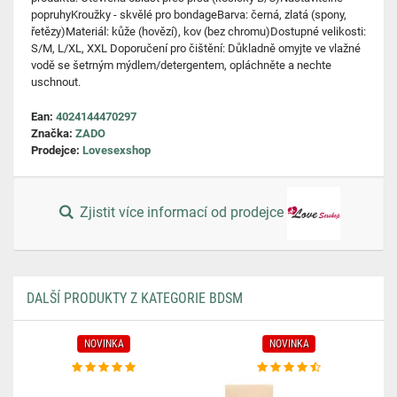
popruhyKroužky - skvělé pro bondageBarva: černá, zlatá (spony,
řetězy)Materiál: kůže (hovězí), kov (bez chromu)Dostupné velikosti:
S/M, L/XL, XXL Doporučení pro čištění: Důkladně omyjte ve vlažné
vodě se šetrným mýdlem/detergentem, opláchněte a nechte
uschnout.
Ean:
4024144470297
Značka:
ZADO
Prodejce:
Lovesexshop
Zjistit více informací od prodejce
DALŠÍ PRODUKTY Z KATEGORIE BDSM
NOVINKA
NOVINKA