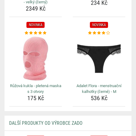
234 Kč
- velký (černý)
2349 Kč
NOVINKA
NOVINKA
Růžová kukla - pletená maska
Adalet Flora - menstruační
s 3 otvory
kalhotky (černé) - M
175 Kč
536 Kč
DALŠÍ PRODUKTY OD VÝROBCE ZADO