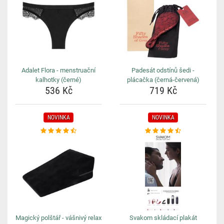
Adalet Flora - menstruační
Padesát odstínů šedi -
kalhotky (černé)
plácačka (černá-červená)
536 Kč
719 Kč
NOVINKA
NOVINKA
Magický polštář - vášnivý relax
Svakom skládací plakát