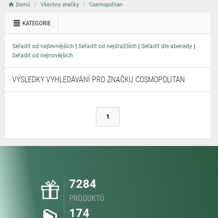
Domů
Všechny značky
Cosmopolitan
KATEGORIE
|
|
|
Seřadit od nejlevnějších
Seřadit od nejdražších
Seřadit dle abecedy
Seřadit od nejnovějších
VÝSLEDKY VYHLEDÁVÁNÍ PRO ZNAČKU COSMOPOLITAN
1
7284
PRODUKTŮ
174