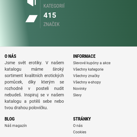
KATEGORIÍ
415
ZNAČEK
O NÁS
INFORMACE
Jsme svět erotiky. V našem
Slevové kupóny a akce
katalogu máme široký
Všechny kategorie
sortiment kvalitních erotických
Všechny značky
pomůcek, díky kterým se
Všechny e-shopy
rozhodně v posteli nudit
Novinky
nebudeš. Inspiruj se v našem
Slevy
katalogu a potěš sebe nebo
tvou drahou polovičku.
BLOG
STRÁNKY
Náš magazín
O nás
Cookies