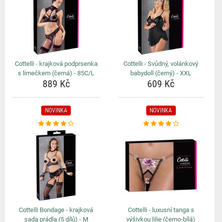
Cottelli - krajková podprsenka
Cottelli - Svůdný, volánkový
s límečkem (černá) - 85C/L
babydoll (černý) - XXL
889 Kč
609 Kč
NOVINKA
NOVINKA
Cottelli Bondage - krajková
Cottelli - luxusní tanga s
sada prádla (5 dílů) - M
výšivkou lilie (černo-bílá)