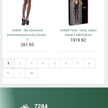
Cottelli - lilie vzorované
Cottelli Party - černý vázací
pruhované punčochy (černé) -
overal s nákrčníkem
1919 Kč
3
261 Kč
1
2
3
4
5
6
7
8
9
»
»»
7284