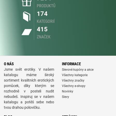
PRODUKTŮ
174
KATEGORIÍ
415
ZNAČEK
O NÁS
INFORMACE
Jsme svět erotiky. V našem
Slevové kupóny a akce
katalogu máme široký
Všechny kategorie
sortiment kvalitních erotických
Všechny značky
pomůcek, díky kterým se
Všechny e-shopy
rozhodně v posteli nudit
Novinky
nebudeš. Inspiruj se v našem
Slevy
katalogu a potěš sebe nebo
tvou drahou polovičku.