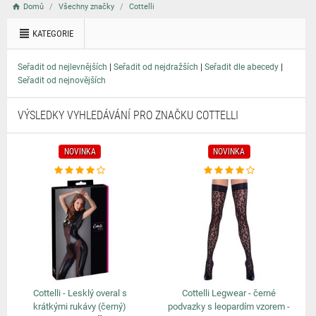
Domů
Všechny značky
Cottelli
KATEGORIE
|
|
|
Seřadit od nejlevnějších
Seřadit od nejdražších
Seřadit dle abecedy
Seřadit od nejnovějších
VÝSLEDKY VYHLEDÁVÁNÍ PRO ZNAČKU COTTELLI
NOVINKA
NOVINKA
Cottelli - Lesklý overal s
Cottelli Legwear - černé
krátkými rukávy (černý)
podvazky s leopardím vzorem -