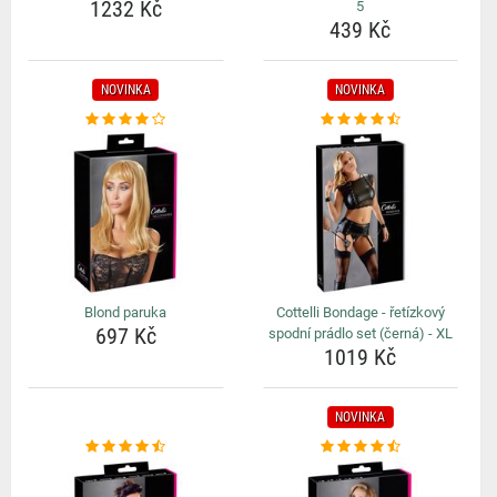
1232 Kč
5
439 Kč
NOVINKA
NOVINKA
Blond paruka
Cottelli Bondage - řetízkový
697 Kč
spodní prádlo set (černá) - XL
1019 Kč
NOVINKA