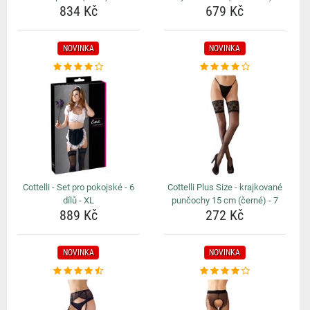
834 Kč
679 Kč
NOVINKA
NOVINKA
Cottelli - Set pro pokojské - 6
Cottelli Plus Size - krajkované
dílů - XL
punčochy 15 cm (černé) - 7
889 Kč
272 Kč
NOVINKA
NOVINKA