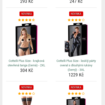
293 Kč
247 Kč
NOVINKA
NOVINKA
Cottelli Plus Size - krajková
Cottelli Plus Size - lesklý párty
otevřená tanga (černá) - 2XL
overal s dlouhými rukávy
304 Kč
(černý) - 3XL
1229 Kč
NOVINKA
NOVINKA