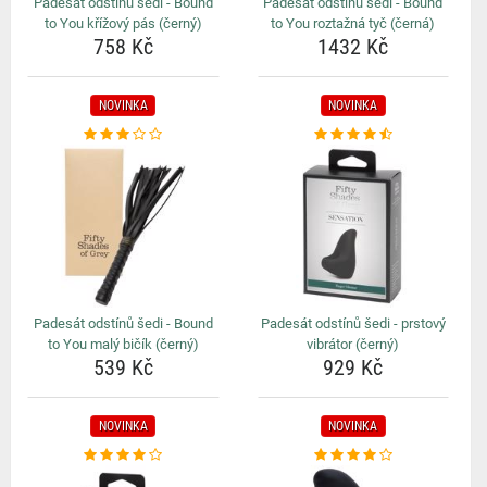
Padesát odstínů šedi - Bound
Padesát odstínů šedi - Bound
to You křížový pás (černý)
to You roztažná tyč (černá)
758 Kč
1432 Kč
NOVINKA
NOVINKA
Padesát odstínů šedi - Bound
Padesát odstínů šedi - prstový
to You malý bičík (černý)
vibrátor (černý)
539 Kč
929 Kč
NOVINKA
NOVINKA