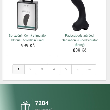
Senzační - Černý stimulátor
Padesát odstínů šedi
klitorisu 50 odstínů šedi
Sensation - G-bod vibrátor
999 Kč
(černý)
889 Kč
1
2
3
4
5
»
»»
7284