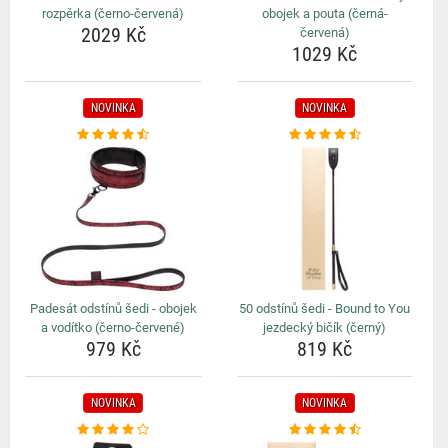
rozpěrka (černo-červená)
obojek a pouta (černá-
2029 Kč
červená)
1029 Kč
NOVINKA
NOVINKA
Padesát odstínů šedi - obojek
50 odstínů šedi - Bound to You
a vodítko (černo-červené)
jezdecký bičík (černý)
979 Kč
819 Kč
NOVINKA
NOVINKA