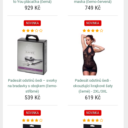
to You plácačka (černá)
maska (černo-červená)
929 Kč
749 Kč
NOVINKA
NOVINKA
Padesát odstínů šedi – svorky
Padesát odstínů šedi -
na bradavky s obojkem (černo-
okouzlující krajkové šaty
stříbrné)
(černé) - 2XL/3XL
539 Kč
619 Kč
NOVINKA
NOVINKA