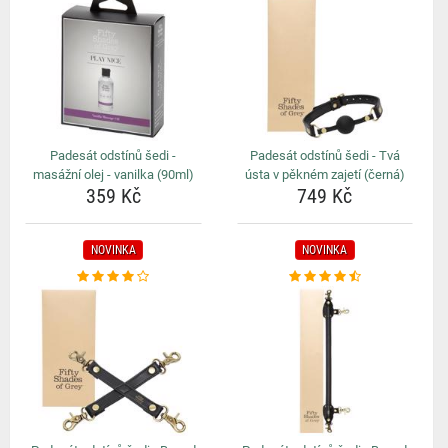
Padesát odstínů šedi -
Padesát odstínů šedi - Tvá
masážní olej - vanilka (90ml)
ústa v pěkném zajetí (černá)
359 Kč
749 Kč
NOVINKA
NOVINKA