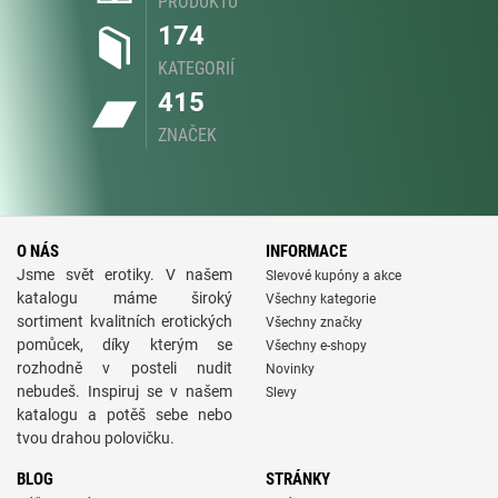
PRODUKTŮ
174
KATEGORIÍ
415
ZNAČEK
O NÁS
INFORMACE
Jsme svět erotiky. V našem
Slevové kupóny a akce
katalogu máme široký
Všechny kategorie
sortiment kvalitních erotických
Všechny značky
pomůcek, díky kterým se
Všechny e-shopy
rozhodně v posteli nudit
Novinky
nebudeš. Inspiruj se v našem
Slevy
katalogu a potěš sebe nebo
tvou drahou polovičku.
BLOG
STRÁNKY