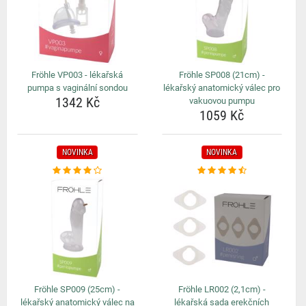
Fröhle VP003 - lékařská
Fröhle SP008 (21cm) -
pumpa s vaginální sondou
lékařský anatomický válec pro
1342 Kč
vakuovou pumpu
1059 Kč
NOVINKA
NOVINKA
Fröhle SP009 (25cm) -
Fröhle LR002 (2,1cm) -
lékařský anatomický válec na
lékařská sada erekčních