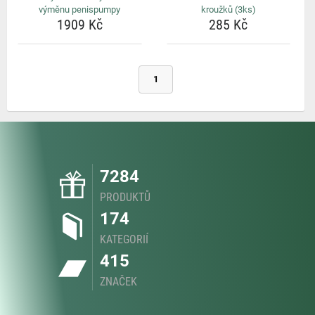
výměnu penispumpy
kroužků (3ks)
1909 Kč
285 Kč
1
7284
PRODUKTŮ
174
KATEGORIÍ
415
ZNAČEK