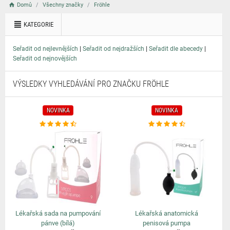
Domů
Všechny značky
Fröhle
KATEGORIE
|
|
|
Seřadit od nejlevnějších
Seřadit od nejdražších
Seřadit dle abecedy
Seřadit od nejnovějších
VÝSLEDKY VYHLEDÁVÁNÍ PRO ZNAČKU FRÖHLE
NOVINKA
NOVINKA
Lékařská sada na pumpování
Lékařská anatomická
pánve (bílá)
penisová pumpa