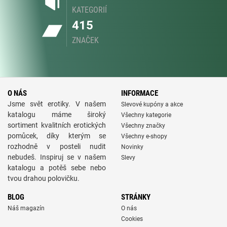
KATEGORIÍ
415
ZNAČEK
O NÁS
INFORMACE
Jsme svět erotiky. V našem
Slevové kupóny a akce
katalogu máme široký
Všechny kategorie
sortiment kvalitních erotických
Všechny značky
pomůcek, díky kterým se
Všechny e-shopy
rozhodně v posteli nudit
Novinky
nebudeš. Inspiruj se v našem
Slevy
katalogu a potěš sebe nebo
tvou drahou polovičku.
BLOG
STRÁNKY
Náš magazín
O nás
Cookies