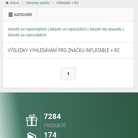
Domů
Všechny značky
Inflatable + RC
KATEGORIE
|
|
|
Seřadit od nejlevnějších
Seřadit od nejdražších
Seřadit dle abecedy
Seřadit od nejnovějších
VÝSLEDKY VYHLEDÁVÁNÍ PRO ZNAČKU INFLATABLE + RC
1
7284
PRODUKTŮ
174