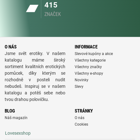
415
ZNAČEK
O NÁS
INFORMACE
Jsme svět erotiky. V našem
Slevové kupóny a akce
katalogu máme široký
Všechny kategorie
sortiment kvalitních erotických
Všechny značky
pomůcek, díky kterým se
Všechny e-shopy
rozhodně v posteli nudit
Novinky
nebudeš. Inspiruj se v našem
Slevy
katalogu a potěš sebe nebo
tvou drahou polovičku.
BLOG
STRÁNKY
Náš magazín
O nás
Cookies
Lovesexshop