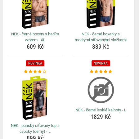
NEK - černé boxery s hadím
NEK - černé boxerky s
vzorem - XL
modrými síťovanými vložkami
609 Kč
889 Kč
NOVINKA
NOVINKA
NEK - černé lesklé kalhoty - L
1829 Kč
NEK - pánský síťovaný top s
cvočky (černý) - L
899 Kč