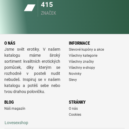
415
ZNAČEK
O NÁS
INFORMACE
Jsme svět erotiky. V našem
Slevové kupóny a akce
katalogu máme široký
Všechny kategorie
sortiment kvalitních erotických
Všechny značky
pomůcek, díky kterým se
Všechny e-shopy
rozhodně v posteli nudit
Novinky
nebudeš. Inspiruj se v našem
Slevy
katalogu a potěš sebe nebo
tvou drahou polovičku.
BLOG
STRÁNKY
Náš magazín
O nás
Cookies
Lovesexshop