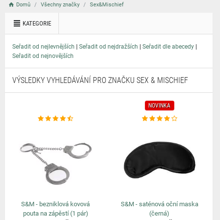
Domů
Všechny značky
Sex&Mischief
KATEGORIE
|
|
|
Seřadit od nejlevnějších
Seřadit od nejdražších
Seřadit dle abecedy
Seřadit od nejnovějších
VÝSLEDKY VYHLEDÁVÁNÍ PRO ZNAČKU SEX & MISCHIEF
NOVINKA
S&M - bezniklová kovová
S&M - saténová oční maska
pouta na zápěstí (1 pár)
(černá)