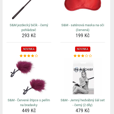
S&M jezdecký bičík - černý
S&M - saténová maska na oči
pohládzač
(červená)
293 Kč
199 Kč
NOVINKA
NOVINKA
S&M - Červené štipce s peřím
S&M - Jemný hedvábný šál set
na bradavky
- černý (2 díly)
449 Kč
479 Kč