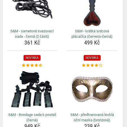
S&M - sametová svazovací
S&M - krátká srdcová
sada - černá (2 části)
plácačka (červeno-černá)
361 Kč
499 Kč
NOVINKA
NOVINKA
S&M - Bondage sada k posteli
S&M - předtvarovaná lesklá
(černá)
oční maska (bronzová)
949 Kč
239 Kč