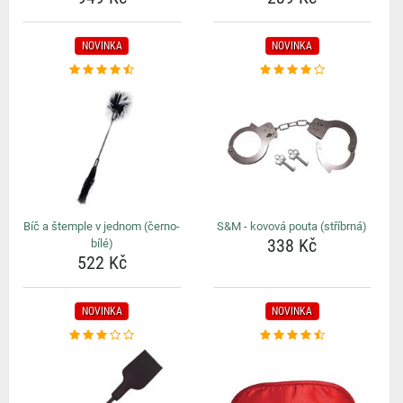
NOVINKA
NOVINKA
Bíč a štemple v jednom (černo-
S&M - kovová pouta (stříbrná)
338 Kč
bílé)
522 Kč
NOVINKA
NOVINKA