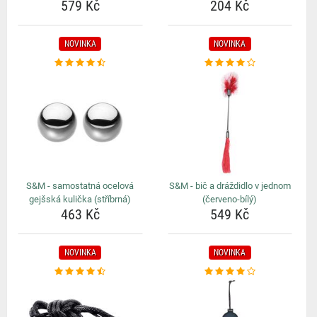
579 Kč
204 Kč
NOVINKA
NOVINKA
S&M - samostatná ocelová
S&M - bič a dráždidlo v jednom
gejšská kulička (stříbrná)
(červeno-bílý)
463 Kč
549 Kč
NOVINKA
NOVINKA