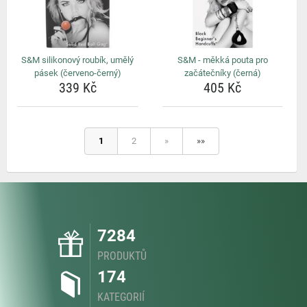
S&M silikonový roubík, umělý
S&M - měkká pouta pro
pásek (červeno-černý)
začátečníky (černá)
339 Kč
405 Kč
1
2
»
»»
7284
PRODUKTŮ
174
KATEGORIÍ