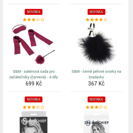
NOVINKA
NOVINKA
S&M - saténová sada pro
S&M - černé péřové svorky na
začátečníky (červená) - 4 díly
bradavky
699 Kč
367 Kč
NOVINKA
NOVINKA