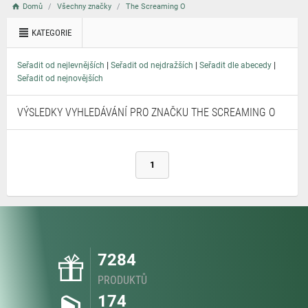
Domů
Všechny značky
The Screaming O
KATEGORIE
|
|
|
Seřadit od nejlevnějších
Seřadit od nejdražších
Seřadit dle abecedy
Seřadit od nejnovějších
VÝSLEDKY VYHLEDÁVÁNÍ PRO ZNAČKU THE SCREAMING O
1
7284
PRODUKTŮ
174