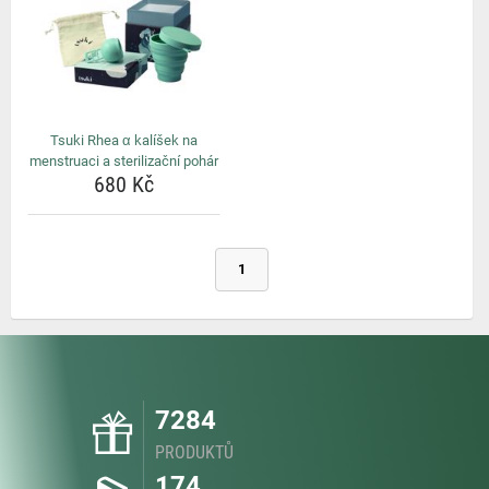
Tsuki Rhea α kalíšek na
menstruaci a sterilizační pohár
680 Kč
1
7284
PRODUKTŮ
174