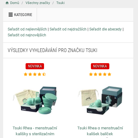
Domů
Všechny značky
Tsuki
KATEGORIE
|
|
|
Seřadit od nejlevnějších
Seřadit od nejdražších
Seřadit dle abecedy
Seřadit od nejnovějších
VÝSLEDKY VYHLEDÁVÁNÍ PRO ZNAČKU TSUKI
NOVINKA
NOVINKA
Tsuki Rhea - menstruační
Tsuki Rhea α menstruační
kalíšky s sterilizačním
kalíšek balíček