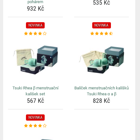
535 Kč
pohárem
932 Kč
NOVINKA
NOVINKA
Tsuki Rhea β menstruační
Balíček menstruačních kalíšků
kalíšek set
Tsuki Rhea α a β
567 Kč
828 Kč
NOVINKA