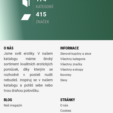
KATEGORIÍ
415
ZNAČEK
O NÁS
INFORMACE
Jsme svět erotiky. V našem
Slevové kupóny a akce
katalogu máme široký
Všechny kategorie
sortiment kvalitních erotických
Všechny značky
pomůcek, díky kterým se
Všechny e-shopy
rozhodně v posteli nudit
Novinky
nebudeš. Inspiruj se v našem
Slevy
katalogu a potěš sebe nebo
tvou drahou polovičku.
BLOG
STRÁNKY
Náš magazín
O nás
Cookies