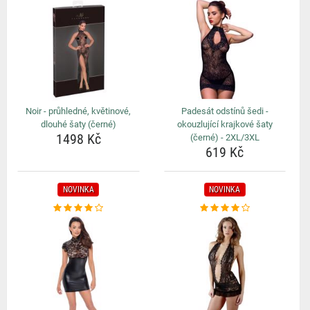
Noir - průhledné, květinové,
Padesát odstínů šedi -
dlouhé šaty (černé)
okouzlující krajkové šaty
1498 Kč
(černé) - 2XL/3XL
619 Kč
NOVINKA
NOVINKA