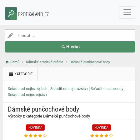
}
EROTIKALAND.CZ
Hledat
Domů
Dámské erotické prádlo
Dámské punčochové body
KATEGORIE
|
|
|
Seřadit od nejlevnějších
Seřadit od nejdražších
Seřadit dle abecedy
Seřadit od nejnovějších
Dámské punčochové body
Výrobky z kategorie Dámské punčochové body
NOVINKA
NOVINKA