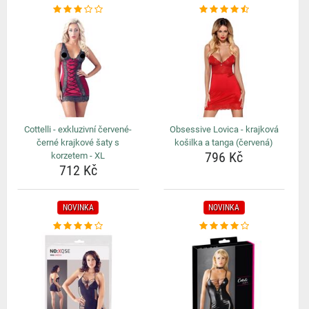
Cottelli - exkluzivní červené-
Obsessive Lovica - krajková
černé krajkové šaty s
košilka a tanga (červená)
796 Kč
korzetem - XL
712 Kč
NOVINKA
NOVINKA