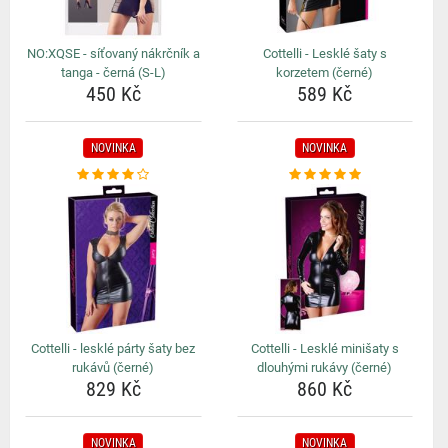
NO:XQSE - síťovaný nákrčník a
Cottelli - Lesklé šaty s
tanga - černá (S-L)
korzetem (černé)
450 Kč
589 Kč
NOVINKA
NOVINKA
Cottelli - lesklé párty šaty bez
Cottelli - Lesklé minišaty s
rukávů (černé)
dlouhými rukávy (černé)
829 Kč
860 Kč
NOVINKA
NOVINKA