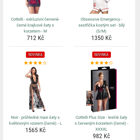
Cottelli - exkluzivní červené-
Obsessive Emergency -
černé krajkové šaty s
sestřička kostým set - bílý
korzetem - M
(S/M)
712 Kč
1350 Kč
NOVINKA
NOVINKA
Noir - průhledné maxi šaty s
Cottelli Plus Size - lesklé šaty
květinovým vzorem (černé) - L
s červeným korzetem (černé) -
1565 Kč
XXXXL
982 Kč