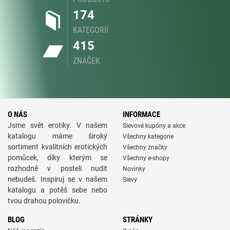
174
KATEGORIÍ
415
ZNAČEK
O NÁS
INFORMACE
Jsme svět erotiky. V našem
Slevové kupóny a akce
katalogu máme široký
Všechny kategorie
sortiment kvalitních erotických
Všechny značky
pomůcek, díky kterým se
Všechny e-shopy
rozhodně v posteli nudit
Novinky
nebudeš. Inspiruj se v našem
Slevy
katalogu a potěš sebe nebo
tvou drahou polovičku.
BLOG
STRÁNKY