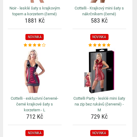
Noir - lesklé šaty s krajkovým
Cottelli - Krajkový mini šaty s
topem a korzetem (černé)
nákrčníkem (černé)
1881 Kč
583 Kč
NOVINKA
NOVINKA
Cottelli - exkluzivní červené-
Cottelli Party - lesklé mini šaty
černé krajkové šaty s
na zip bez rukávů (červené) -
korzetem - L
M
712 Kč
729 Kč
NOVINKA
NOVINKA