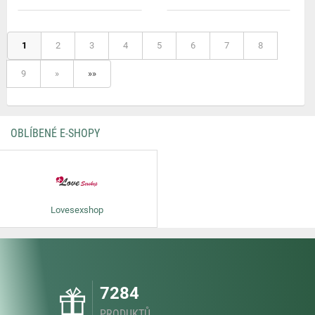
1
2
3
4
5
6
7
8
9
»
»»
OBLÍBENÉ E-SHOPY
Lovesexshop
7284
PRODUKTŮ